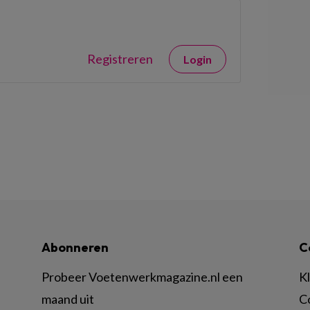
Registreren
Login
Abonneren
C
Probeer Voetenwerkmagazine.nl een
K
maand uit
C