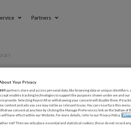
ervice
Partners
 VOET
PREMIUM
About Your Privacy
L
889
partners store and access personal data, like browsing data or unique identifiers, 
Opslaan
Reacties
Delen
0
 Accept enables tracking technologies to support the purposes shown under we and our
 to provide. Selecting Reject All or withdrawing your consent will disable them. If track
me content and ads you see may not be as relevant to you. You can resurface this menu
4
ithdraw consent at any time by clicking the Manage Preferences link on the bottom of 
et een bijzondere
O
 will have effect within our Website. For more details, refer to our Privacy Policy.
Priva
d
ther not? Then we only place essential and statistical cookies, these do not record an