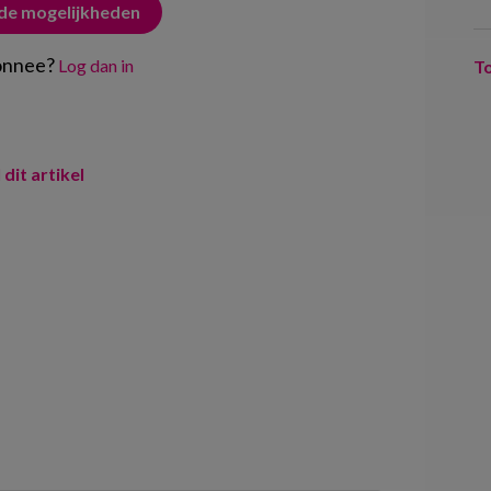
 de mogelijkheden
onnee?
Log dan in
T
 dit artikel