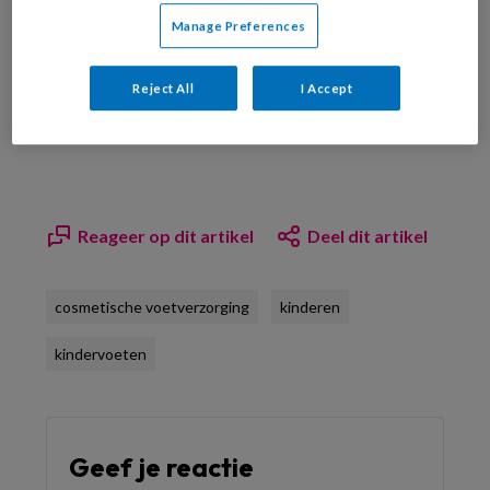
Manage Preferences
Bekijk de mogelijkheden
Reject All
I Accept
Al abonnee?
Log dan in
Reageer op dit artikel
Deel dit artikel
cosmetische voetverzorging
kinderen
kindervoeten
Geef je reactie