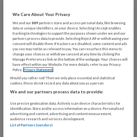
Marianne Dignouts na een eerdere
behandeling aan een pseudo-unguis
We Care About Your Privacy
incarnatus. Na het verzorgen van de
We and our
889
partners store and access personal data, like browsing
data or unique identifiers, on your device. Selecting I Accept enables
nagels laat Marianne haar kennismaken
tracking technologies to support the purposes shown under we and our
partners process data to provide. Selecting Reject All or withdrawing your
met een op kinderen afgestemde
consent will disable them. If trackers are disabled, some content and ads
ontspannende en helende
you see may not be as relevant to you. You can resurface this menu to
change your choices or withdraw consent at any time by clicking the
cosmetische beautybehandeling van
Manage Preferences link on the bottom of the webpage. Your choices will
have effect within our Website. For more details, refer to our Privacy
de voeten. Marianne vertelt over de
Policy.
Privacy Statement
bijzondere werking van Dode Zeezout
Would you rather not? Then we only place essential and statistical
cookies, these do not record any data about you as a person
en de ingrediënten die ze daaraan
We and our partners process data to provide:
toevoegt.
Use precise geolocation data. Actively scan device characteristics for
identification. Store and/or access information on a device. Personalised
advertising and content, advertising and content measurement,
audience research and services development.
PREMIUM
List of Partners (vendors)