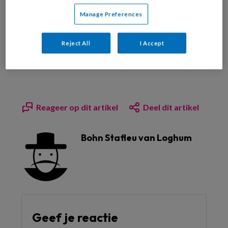
Manage Preferences
Bekijk de mogelijkheden
Reject All
I Accept
Al abonnee?
Log dan in
Reageer op dit artikel
Deel dit artikel
Bohn Stafleu van Loghum
Geef je reactie