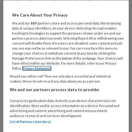
Niet alleen Podopost viert dit jaar een
jubileum, ook enkele groothandels
We Care About Your Privacy
vieren dit jaar een jubileum,
We and our
889
partners store and access personal data, like browsing
bijvoorbeeld Rocas. Directeur Inge
data or unique identifiers, on your device. Selecting I Accept enables
tracking technologies to support the purposes shown under we and our
Jagt blikt terug op 20 jaar
partners process data to provide. Selecting Reject All or withdrawing your
consent will disable them. If trackers are disabled, some content and ads
bedrijfsgeschiedenis. Ze is gestart met
you see may not be as relevant to you. You can resurface this menu to
change your choices or withdraw consent at any time by clicking the
een kleine showroom voor
Manage Preferences link on the bottom of the webpage. Your choices will
behandelstoelen, maar inmiddels is het
have effect within our Website. For more details, refer to our Privacy
Policy.
Privacy Statement
bedrijf op diverse locaties gesetteld
Would you rather not? Then we only place essential and statistical
en is het uitgegroeid tot een pedicure
cookies, these do not record any data about you as a person
groothandel annex opleidingsinstituut.
We and our partners process data to provide:
Use precise geolocation data. Actively scan device characteristics for
identification. Store and/or access information on a device. Personalised
advertising and content, advertising and content measurement,
audience research and services development.
PREMIUM
List of Partners (vendors)