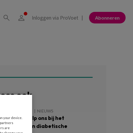
Inloggen via ProVoet
Abonneren
ees ook
 AUGUSTUS 2026
NIEUWS
atiënten: ‘Help ons bij het
on your device.
 partners
oorkomen van diabetische
ers are
 to change your