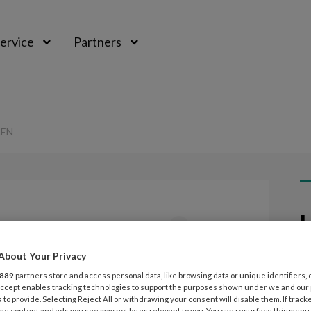
ervice
Partners
LEN
L
Opslaan
Reacties
Delen
0
About Your Privacy
7
en en halen
P
889
partners store and access personal data, like browsing data or unique identifiers, 
 Accept enables tracking technologies to support the purposes shown under we and our
v
 to provide. Selecting Reject All or withdrawing your consent will disable them. If track
me content and ads you see may not be as relevant to you. You can resurface this menu