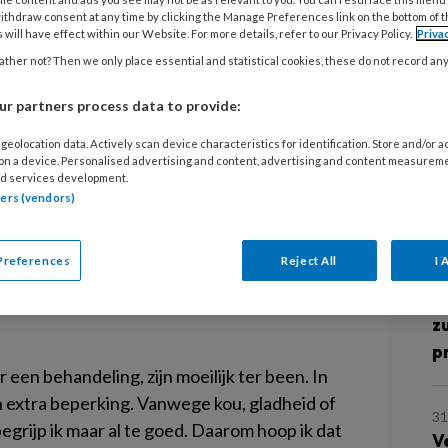
v
ithdraw consent at any time by clicking the Manage Preferences link on the bottom of 
 will have effect within our Website. For more details, refer to our Privacy Policy.
Priva
dt een nieuwe dienst aan. Sinds 1 november
ther not? Then we only place essential and statistical cookies, these do not record an
5
ndig naar haar praktijk kunnen komen, een
D
r partners process data to provide:
e woensdagmiddag. Wat heeft haar hiertoe
e ondernemer voor pedicures die dit ook
geolocation data. Actively scan device characteristics for identification. Store and/or 
4
 on a device. Personalised advertising and content, advertising and content measurem
O
d services development.
tners (vendors)
d
Winterswijk biedt een nieuwe dienst aan.
die niet zelfstandig naar haar praktijk
Preferences
Reject All
I 
isbrengservice op de woensdagmiddag. Wat
3
R
elke tips heeft deze ondernemer voor
z
p
 een behandeling, zijn moeilijk ter been. In
een extra beperking. Vanwege kou, gladheid of
31
 begrijp ik maar al te goed. Daarom hoop ik dat
V