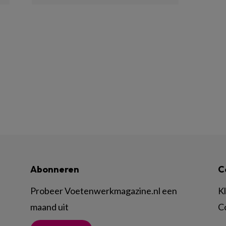
Abonneren
C
Probeer Voetenwerkmagazine.nl een
K
maand uit
C