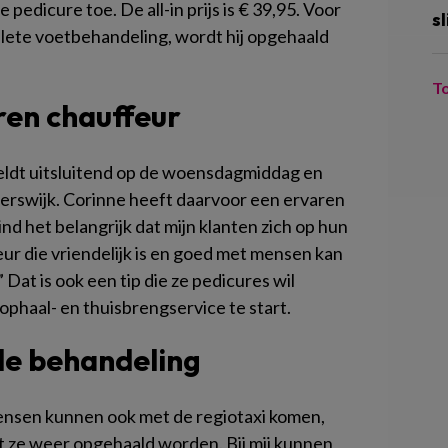
e pedicure toe. De all-in prijs is € 39,95. Voor
sl
plete voetbehandeling, wordt hij opgehaald
T
ren chauffeur
eldt uitsluitend op de woensdagmiddag en
rswijk. Corinne heeft daarvoor een ervaren
nd het belangrijk dat mijn klanten zich op hun
r die vriendelijk is en goed met mensen kan
Dat is ook een tip die ze pedicures wil
haal- en thuisbrengservice te start.
 de behandeling
ensen kunnen ook met de regiotaxi komen,
 ze weer opgehaald worden. Bij mij kunnen