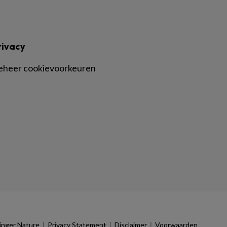
rivacy
eheer cookievoorkeuren
|
|
|
inger Nature
Privacy Statement
Disclaimer
Voorwaarden