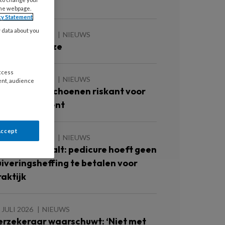
oetulcera’
the webpage.
cy Statement
y data about you
 AUGUSTUS 2026
NIEUWS
e zomer is roze
access
 AUGUSTUS 2026
NIEUWS
ent, audience
ok te grote schoenen riskant voor
iabetespatiënt
Accept
 AUGUSTUS 2026
NIEUWS
echter bepaalt: pedicure hoeft geen
uiveringsheffing te betalen voor
raktijk
 JULI 2026
NIEUWS
erzekeraar waarschuwt: ‘Niet met