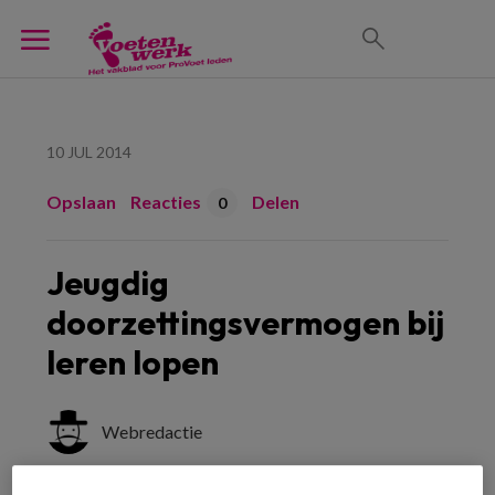
10 JUL 2014
Opslaan
Reacties
Delen
0
Jeugdig
doorzettingsvermogen bij
leren lopen
Webredactie