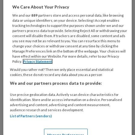
Pedicures dragen er met het geven van
We Care About Your Privacy
voetverzorging graag aan bij dat cliënten
We and our
889
partners store and access personal data, like browsing
pijnvrij lopen. De 2-jarige Kayden Elijah heeft
data or unique identifiers, on your device. Selecting I Accept enables
geen voeten en wil toch leren lopen.
tracking technologies to support the purposes shown under we and our
partners process data to provide. Selecting Reject All or withdrawing your
consent will disable them. If trackers are disabled, some content and ads
Het jongetje uit New Yersey werd geboren
you see may not be as relevant to you. You can resurface this menu to
change your choices or withdraw consent at any time by clicking the
met omphalocele, een aangeboren afwijking
Manage Preferences link on the bottom of the webpage. Your choices will
waarbij buikorganen uit het lichaam steken.
have effect within our Website. For more details, refer to our Privacy
Policy.
Privacy Statement
Daarnaast waren ook zijn benen door de
Would you rather not? Then we only place essential and statistical
navelstreng afgekneld waardoor zijn
cookies, these do not record any data about you as a person
ledematen waren vergroeid. Kayden
We and our partners process data to provide:
onderging meerder operaties en zijn
Use precise geolocation data. Actively scan device characteristics for
linkerbeen en rechtervoet werden
identification. Store and/or access information on a device. Personalised
geamputeerd. De artsen dachten dat Kayden
advertising and content, advertising and content measurement,
audience research and services development.
het niet zou halen, maar het kleine mannetje
List of Partners (vendors)
vocht terug.
Manage Preferences