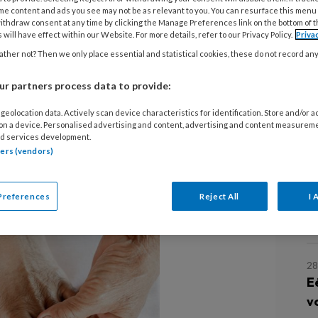
me content and ads you see may not be as relevant to you. You can resurface this menu
ithdraw consent at any time by clicking the Manage Preferences link on the bottom of 
 will have effect within our Website. For more details, refer to our Privacy Policy.
Priva
ther not? Then we only place essential and statistical cookies, these do not record an
s (tenotomie) als behandeling van de
 steeds meer belangstelling en wordt
r partners process data to provide:
le richtlijnen als behandeling van
geolocation data. Actively scan device characteristics for identification. Store and/or 
voetulcera te voorkomen. Het Steno
 on a device. Personalised advertising and content, advertising and content measurem
L
d services development.
n in Denemarken deed onderzoek
tners (vendors)
e termijn.
4
Preferences
Reject All
I 
O
d
28
E
v