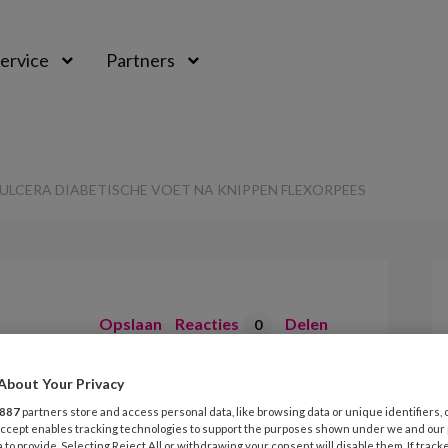
ervice
Partners
ULCERA DIABETISCHE VOET NA KNIPPEN FLEXORPEES
Opslaan
Reacties
Delen
0
 nieuwe ulcera
About Your Privacy
887
partners store and access personal data, like browsing data or unique identifiers, 
et na knippen
 Accept enables tracking technologies to support the purposes shown under we and our
 to provide. Selecting Reject All or withdrawing your consent will disable them. If track