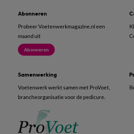
Abonneren
C
Probeer Voetenwerkmagazine.nl een
K
maand uit
C
Abonneren
Samenwerking
P
Voetenwerk werkt samen met ProVoet,
B
brancheorganisatie voor de pedicure.