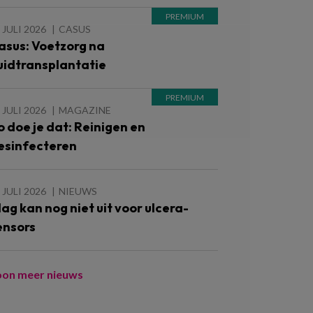
 JULI 2026
CASUS
asus: Voetzorg na
uidtransplantatie
 JULI 2026
MAGAZINE
o doe je dat: Reinigen en
esinfecteren
 JULI 2026
NIEUWS
lag kan nog niet uit voor ulcera-
ensors
oon meer nieuws