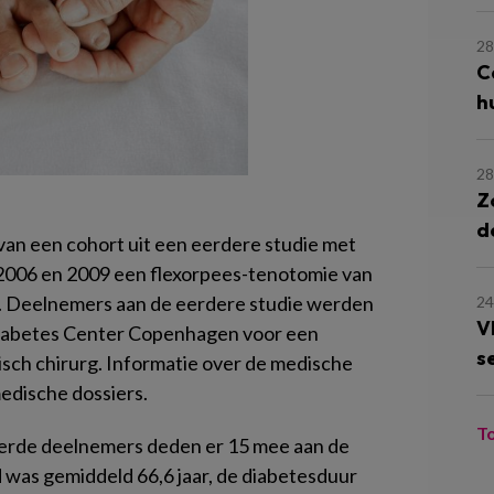
28
C
h
28
Z
d
van een cohort uit een eerdere studie met
 2006 en 2009 een flexorpees-tenotomie van
 Deelnemers aan de eerdere studie werden
24
V
 Diabetes Center Copenhagen voor een
s
ch chirurg. Informatie over de medische
edische dossiers.
T
eerde deelnemers deden er 15 mee aan de
d was gemiddeld 66,6 jaar, de diabetesduur