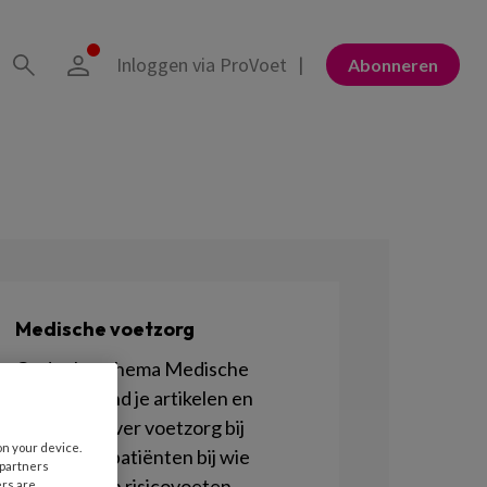
Inloggen via ProVoet
Abonneren
Medische voetzorg
Onder het thema Medische
voetzorg vind je artikelen en
berichten over voetzorg bij
on your device.
cliënten of patiënten bij wie
 partners
sprake is van risicovoeten.
ers are