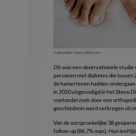
© doucefleur / stock.adobe.com
Dit was een observationele studie 
personen met diabetes die tussen
de hamertenen hadden ondergaan.
in 2020 uitgenodigd in het Steno
voetonderzoek door een orthopedis
geschiedenis werd verkregen uit m
Van de oorspronkelijke 38 geoper
follow-up (86,7% man). Hun leeftij