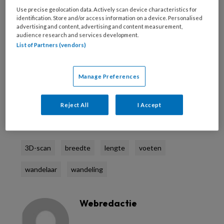
Saxion Hogeschool. Doel van de metingen is
Use precise geolocation data. Actively scan device characteristics for
om voetproblemen te voorkomen door
identification. Store and/or access information on a device. Personalised
advertising and content, advertising and content measurement,
schoenen en zolen indien nodig ’s avonds aan
audience research and services development.
te passen zodat de wandelaars daar de
List of Partners (vendors)
volgende dag al van kunnen profiteren.
Manage Preferences
Bron: Sallandse Wandelvierdaagse
Reject All
I Accept
Reageer op dit artikel
Deel dit artikel
3D-scan
breedte
lengte
voeten
wandelaar
wandeling
Webredactie