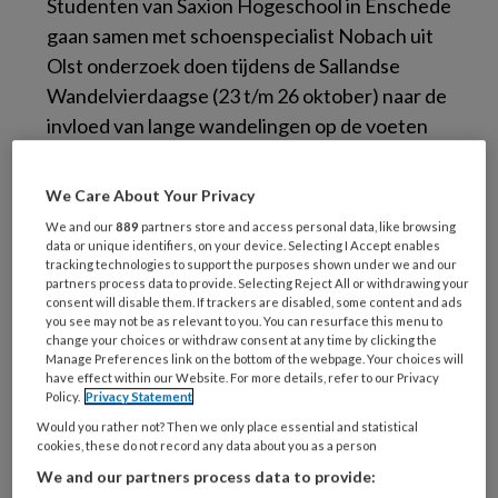
Studenten van Saxion Hogeschool in Enschede
gaan samen met schoenspecialist Nobach uit
Olst onderzoek doen tijdens de Sallandse
Wandelvierdaagse (23 t/m 26 oktober) naar de
invloed van lange wandelingen op de voeten
van een wandelaar. Daarbij gaat het om
verschillen in lengte en breedte van de voet
We Care About Your Privacy
voor en na de wandeling en om gegevens over
We and our
889
partners store and access personal data, like browsing
de stand van de voet.
data or unique identifiers, on your device. Selecting I Accept enables
tracking technologies to support the purposes shown under we and our
partners process data to provide. Selecting Reject All or withdrawing your
Om een goede vergelijking te maken zijn de 20
consent will disable them. If trackers are disabled, some content and ads
you see may not be as relevant to you. You can resurface this menu to
km-wandelaars uitgenodigd om deel te nemen
change your choices or withdraw consent at any time by clicking the
aan het onderzoek. Zowel voor als na de
Manage Preferences link on the bottom of the webpage. Your choices will
have effect within our Website. For more details, refer to our Privacy
wandeltocht worden 3D-scans van de voeten
Policy.
Privacy Statement
gemaakt. Deze gegevens worden anoniem
Would you rather not? Then we only place essential and statistical
geanalyseerd en verwerkt samen met
cookies, these do not record any data about you as a person
studenten van de opleiding Podotherapie van
We and our partners process data to provide: