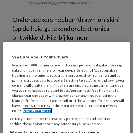
http://www.vanwijngaardencommunicatie.nl
Onderzoekers hebben 'drawn-on-skin’
(op de huid getekende) elektronica
ontwikkeld. Hierbij kunnen
multifunctionele sensoren en
schakelingen op de huid worden
We Care About Your Privacy
getekend met een inktpen.
We and our
889
partners store and access personal data, like browsing
data or unique identifiers, on your device. Selecting I Accept enables
tracking technologies to support the purposes shown under we and our
Dit maakt het mogelijk om nauwkeurigere
partners process data to provide. Selecting Reject All or withdrawing your
gezondheidsgegevens te verzamelen.
consent will disable them. If trackers are disabled, some content and ads
you see may not be as relevant to you. You can resurface this menu to
Nauwkeurig monitoren is lastig als ene
change your choices or withdraw consent at any time by clicking the
Manage Preferences link on the bottom of the webpage. Your choices will
persoon in beweging is. Bij een stappenteller is
have effect within our Website. For more details, refer to our Privacy
het minder erg als deze niet helemaal
Policy.
Privacy Statement
nauwkeurig is. Maar bij een ‘wearable’ die
Would you rather not? Then we only place essential and statistical
cookies, these do not record any data about you as a person
hartfunctie, temperatuur en andere fysieke
We and our partners process data to provide: