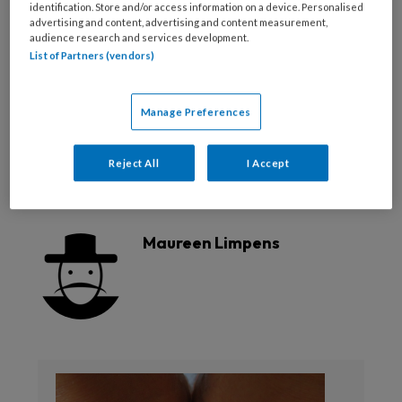
identification. Store and/or access information on a device. Personalised
advertising and content, advertising and content measurement,
audience research and services development.
Reageer op dit artikel
Deel dit artikel
List of Partners (vendors)
Akin
Arthrodese
Chevron
hallux valgus
Manage Preferences
Lapidus
orthopedie
Scarf-osteotomie
Reject All
I Accept
Zaans Medisch Centrum
Maureen Limpens