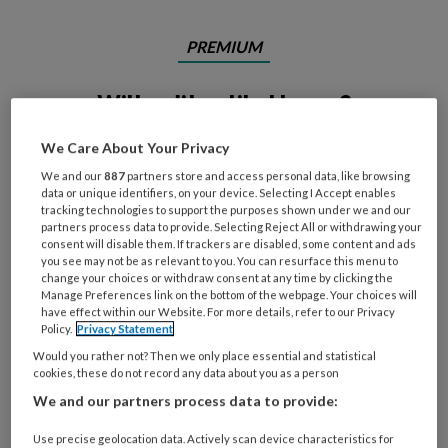
PREMIUM
Wilt u dit artikel lezen?
Neem voetenwerkmagazine.nl een maand
We Care About Your Privacy
gratis op proef. Na een maand stopt het
We and our
887
partners store and access personal data, like browsing
abonnement automatisch.
data or unique identifiers, on your device. Selecting I Accept enables
tracking technologies to support the purposes shown under we and our
partners process data to provide. Selecting Reject All or withdrawing your
consent will disable them. If trackers are disabled, some content and ads
you see may not be as relevant to you. You can resurface this menu to
Onbeperkt alle premium artikelen lezen
change your choices or withdraw consent at any time by clicking the
Manage Preferences link on the bottom of the webpage. Your choices will
Online de artikelen uit het magazine lezen
have effect within our Website. For more details, refer to our Privacy
Policy.
Privacy Statement
Bekijk de mogelijkheden
Would you rather not? Then we only place essential and statistical
cookies, these do not record any data about you as a person
Al abonnee?
Log dan in
We and our partners process data to provide:
Use precise geolocation data. Actively scan device characteristics for