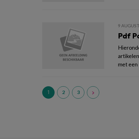
9 AUGUST
Pdf P
Hieronder
artikele
met een
1
2
3