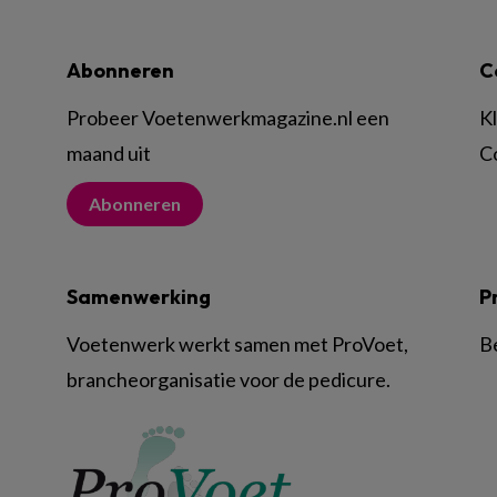
Abonneren
C
Probeer Voetenwerkmagazine.nl een
K
maand uit
C
Abonneren
Samenwerking
P
Voetenwerk werkt samen met ProVoet,
B
brancheorganisatie voor de pedicure.