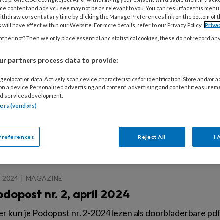
 kun je Podopost nr. 6-2024 lezen als doorbladerbare pdf. W
me content and ads you see may not be as relevant to you. You can resurface this menu
n lezen dan kan dat natuurlijk ook. Om onderstaande pdf te 
ithdraw consent at any time by clicking the Manage Preferences link on the bottom of 
 Podopost abonnement.
 will have effect within our Website. For more details, refer to our Privacy Policy.
Priva
ther not? Then we only place essential and statistical cookies, these do not record an
r partners process data to provide:
024
PDF PODOPOST
geolocation data. Actively scan device characteristics for identification. Store and/or 
dopost nr. 1, februari 2024
 on a device. Personalised advertising and content, advertising and content measurem
d services development.
 kun je Podopost nr. 1-2024 lezen als doorbladerbare pdf. W
tners (vendors)
n lezen dan kan dat natuurlijk ook. Om onderstaande pdf te 
 Podopost abonnement.
Preferences
Reject All
I 
 2024
MAGAZINE
dopost nr. 2, april 2024
 kun je Podopost nr. 2-2024 lezen als doorbladerbare pdf. W