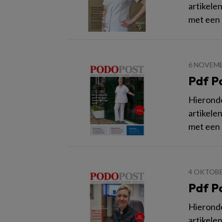
artikele
met een
6 NOVEMB
Pdf P
Hieronder
artikele
met een
4 OKTOBE
Pdf P
Hieronder
artikele