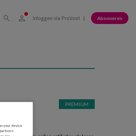
Inloggen via ProVoet
Abonneren
on your device.
 partners
ers are