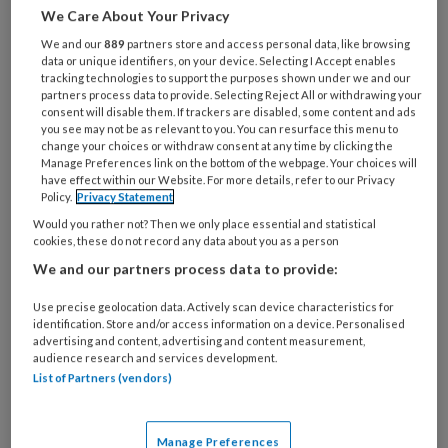
De voetverzorging van de cliënt van pedicure
We Care About Your Privacy
Caroline Maitland bestaat uit de regulatie van
We and our
889
partners store and access personal data, like browsing
tunnelnagels, de aanpak van plotselinge
data or unique identifiers, on your device. Selecting I Accept enables
tracking technologies to support the purposes shown under we and our
ontstane mycose, het verzorgen van de nagels,
partners process data to provide. Selecting Reject All or withdrawing your
het verwijderen van callus. En dat in
consent will disable them. If trackers are disabled, some content and ads
you see may not be as relevant to you. You can resurface this menu to
combinatie met een wellnessbehandeling.
change your choices or withdraw consent at any time by clicking the
Manage Preferences link on the bottom of the webpage. Your choices will
Voor Caroline is wellness een vanzelfsprekend
have effect within our Website. For more details, refer to our Privacy
onderdeel van de totale behandeling.
Policy.
Privacy Statement
Would you rather not? Then we only place essential and statistical
Casus Wellness en specialistische
cookies, these do not record any data about you as a person
voetverzorging Podopost mei 2015;28 (PDF)
We and our partners process data to provide:
Use precise geolocation data. Actively scan device characteristics for
identification. Store and/or access information on a device. Personalised
advertising and content, advertising and content measurement,
audience research and services development.
List of Partners (vendors)
Reageer op dit artikel
Deel dit artikel
Manage Preferences
callas
Caroline Maitland
Convexe nagels