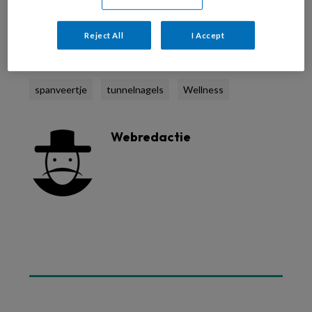
ellen van kruining
Gorkiewicz
mycose
Reject All
I Accept
nagelbeugels
nagelregulatie
scrubben
spanveertje
tunnelnagels
Wellness
Webredactie