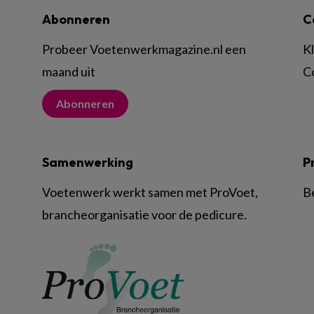
Abonneren
C
Probeer Voetenwerkmagazine.nl een
K
maand uit
C
Abonneren
Samenwerking
P
Voetenwerk werkt samen met ProVoet,
B
brancheorganisatie voor de pedicure.