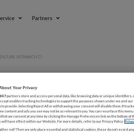
ervice
Partners
EDICURE VERWACHT?
About Your Privacy
L
887
partners store and access personal data, like browsing data or unique identifiers, 
Opslaan
Reacties
Delen
0
 Accept enables tracking technologies to support the purposes shown under we and our
 to provide. Selecting Reject All or withdrawing your consent will disable them. If track
me content and ads you see may not be as relevant to you. You can resurface this menu
2
u als pedicure
ithdraw consent at any time by clicking the Manage Preferences link on the bottom of 
N
 will have effect within our Website. For more details, refer to our Privacy Policy.
Priva
f
ther not? Then we only place essential and statistical cookies, these do not record an