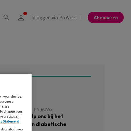
Inloggen via ProVoet
Abonneren
ees ook
on your device.
 partners
ers are
 AUGUSTUS 2026
NIEUWS
 to change your
atiënten: ‘Help ons bij het
the webpage.
cy Statement
oorkomen van diabetische
y data about you