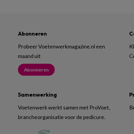
Abonneren
C
Probeer Voetenwerkmagazine.nl een
K
maand uit
C
Abonneren
Samenwerking
P
Voetenwerk werkt samen met ProVoet,
B
brancheorganisatie voor de pedicure.