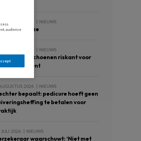
oetulcera’
 AUGUSTUS 2026
NIEUWS
access
e zomer is roze
ent, audience
 AUGUSTUS 2026
NIEUWS
ok te grote schoenen riskant voor
Accept
iabetespatiënt
 AUGUSTUS 2026
NIEUWS
echter bepaalt: pedicure hoeft geen
uiveringsheffing te betalen voor
raktijk
 JULI 2026
NIEUWS
erzekeraar waarschuwt: ‘Niet met