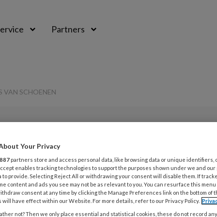
ervice
Partners
TS VAN SCHOENEN
About Your Privacy
L
Opslaan
Reacties
Delen
0
887
partners store and access personal data, like browsing data or unique identifiers, 
 Accept enables tracking technologies to support the purposes shown under we and our
 to provide. Selecting Reject All or withdrawing your consent will disable them. If track
7
me content and ads you see may not be as relevant to you. You can resurface this menu
in plaats van
P
ithdraw consent at any time by clicking the Manage Preferences link on the bottom of 
 will have effect within our Website. For more details, refer to our Privacy Policy.
Priva
v
ther not? Then we only place essential and statistical cookies, these do not record an