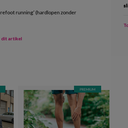
sl
barefoot running’ (hardlopen zonder
T
 dit artikel