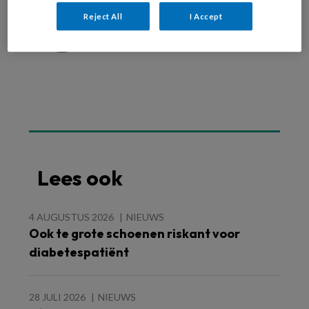
Reject All
I Accept
Lees ook
4 AUGUSTUS 2026
NIEUWS
Ook te grote schoenen riskant voor
diabetespatiënt
28 JULI 2026
NIEUWS