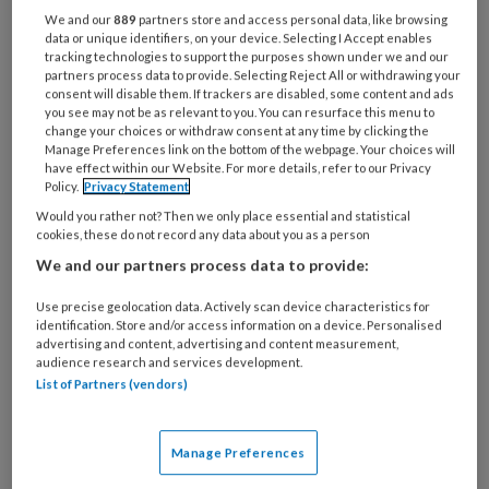
als diabetes type 2 en hart- en vaatziekten
We and our
889
partners store and access personal data, like browsing
data or unique identifiers, on your device. Selecting I Accept enables
waarbij de preventieve rol van voeding
tracking technologies to support the purposes shown under we and our
wetenschappelijk aangetoond is. Ook voor
partners process data to provide. Selecting Reject All or withdrawing your
consent will disable them. If trackers are disabled, some content and ads
reuma zijn er aanwijzingen dat voeding invloed
you see may not be as relevant to you. You can resurface this menu to
heeft op het beloop.
change your choices or withdraw consent at any time by clicking the
Manage Preferences link on the bottom of the webpage. Your choices will
have effect within our Website. For more details, refer to our Privacy
Voeding en reuma.
Podopost
september 2014;
Policy.
Privacy Statement
7 (27)
(PDF)
Would you rather not? Then we only place essential and statistical
cookies, these do not record any data about you as a person
We and our partners process data to provide:
Reageer op dit artikel
Deel dit artikel
Use precise geolocation data. Actively scan device characteristics for
identification. Store and/or access information on a device. Personalised
advertising and content, advertising and content measurement,
di�tist
Marieke Stapert
Reumatische voet
audience research and services development.
List of Partners (vendors)
voeding reuma
Manage Preferences
Webredactie