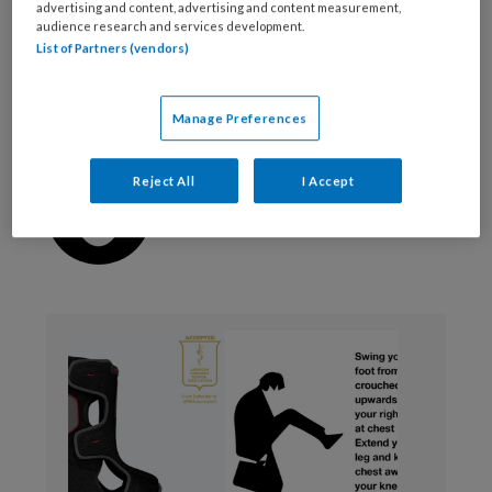
pes planovalgi
Risicovoeten
advertising and content, advertising and content measurement,
audience research and services development.
Simm's classificatie
slechte doorbloeding
List of Partners (vendors)
verwaarloosde voet
Manage Preferences
Macella Strauss
Reject All
I Accept
Redactiecoördinator Vakblad
Sociaal Werk