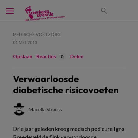
MEDISCHE VOETZORG
01 MEI 2013
Opslaan
Reacties
Delen
0
Verwaarloosde
diabetische risicovoeten
Macella Strauss
Drie jaar geleden kreeg medisch pedicure Igna
Breedeveld de flink verwaarloosde