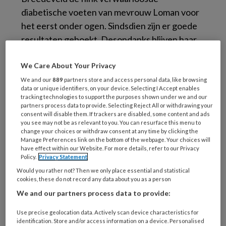
diabetische voeten van mevrouw Loman voor
het eerst onder ogen. Sindsdien zijn er goede
resultaten geboekt. Desondanks blijven haar
voeten met Simm’s classificatie II de nodige
aandacht vragen van de verschillende
We Care About Your Privacy
disciplines innen de diabetische zorggroep.
We and our
889
partners store and access personal data, like browsing
data or unique identifiers, on your device. Selecting I Accept enables
tracking technologies to support the purposes shown under we and our
Verwaarloosde diabetische risicovoeten.
partners process data to provide. Selecting Reject All or withdrawing your
consent will disable them. If trackers are disabled, some content and ads
Podopost
2013 mei;26(4)
(PDF).
you see may not be as relevant to you. You can resurface this menu to
change your choices or withdraw consent at any time by clicking the
Manage Preferences link on the bottom of the webpage. Your choices will
have effect within our Website. For more details, refer to our Privacy
Reageer op dit artikel
Deel dit artikel
Policy.
Privacy Statement
Would you rather not? Then we only place essential and statistical
cookies, these do not record any data about you as a person
atrofische huid
diabetische voet
We and our partners process data to provide:
ellen van kruining
hypertrofische nagels
Use precise geolocation data. Actively scan device characteristics for
identification. Store and/or access information on a device. Personalised