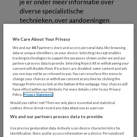
je er onder meer informatie over
diverse specialistische
technieken, over aandoeningen
die gerelateerd zijn aan
risicovoeten of samenwerking in
We Care About Your Privacy
de zorg.
We and our
887
partners store and access personal data, like browsing
data or unique identifiers, on your device. Selecting I Accept enables
tracking technologies to support the purposes shown under we and our
partners process data to provide. Selecting Reject All or withdrawing your
consent will disable them. If trackers are disabled, some content and ads
you see may not be as relevant to you. You can resurface this menu to
change your choices or withdraw consent at any time by clicking the
Onderwerpen
Manage Preferences link on the bottom of the webpage. Your choices will
have effect within our Website. For more details, refer to our Privacy
Policy.
Privacy Statement
Would you rather not? Then we only place essential and statistical
Risicovoeten
cookies, these do not record any data about you as a person
Diabetische voet
We and our partners process data to provide:
Reumatische voet
Use precise geolocation data. Actively scan device characteristics for
Oncologische voet
identification. Store and/or access information on a device. Personalised