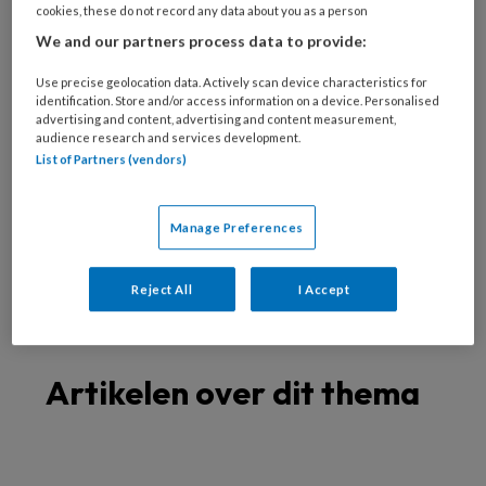
Spastische voet
cookies, these do not record any data about you as a person
Oudere voet
We and our partners process data to provide:
Verwaarloosde voet
Use precise geolocation data. Actively scan device characteristics for
Specialistische technieken
identification. Store and/or access information on a device. Personalised
advertising and content, advertising and content measurement,
Nagelreparatie
audience research and services development.
Nagelregulatie
List of Partners (vendors)
Orthese
Vilttechniek
Manage Preferences
Zolen
Richtlijnen
Reject All
I Accept
Artikelen over dit thema