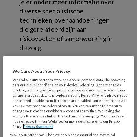
je er onder meer informatie over
diverse specialistische
technieken, over aandoeningen
die gerelateerd zijn aan
risicovoeten of samenwerking in
de zorg.
We Care About Your Privacy
We and our
889
partners store and access personal data, like browsing
Onderwerpen
data or unique identifiers, on your device. Selecting I Accept enables
tracking technologies to support the purposes shown under we and our
partners process data to provide. Selecting Reject All or withdrawing your
consent will disable them. If trackers are disabled, some content and ads
Risicovoeten
you see may not be as relevant to you. You can resurface this menu to
change your choices or withdraw consent at any time by clicking the
Diabetische voet
Manage Preferences link on the bottom of the webpage. Your choices will
have effect within our Website. For more details, refer to our Privacy
Reumatische voet
Policy.
Privacy Statement
Oncologische voet
Would you rather not? Then we only place essential and statistical