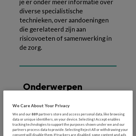
je er onder meer informatie over
diverse specialistische
technieken, over aandoeningen
die gerelateerd zijn aan
risicovoeten of samenwerking in
de zorg.
Onderwerpen
Risicovoeten
We Care About Your Privacy
Diabetische voet
We and our
889
partners store and access personal data, like browsing
data or unique identifiers, on your device. Selecting I Accept enables
Reumatische voet
tracking technologies to support the purposes shown under we and our
Oncologische voet
partners process data to provide. Selecting Reject All or withdrawing your
consent will disable them. If trackers are disabled, some content and ads