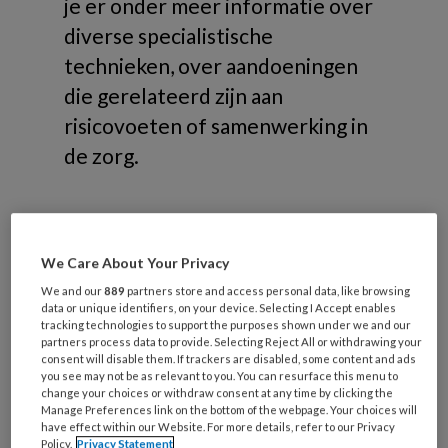
je er onder meer informatie over
diverse specialistische
technieken, over aandoeningen
die gerelateerd zijn aan
risicovoeten of samenwerking in
de zorg.
We Care About Your Privacy
Onderwerpen
We and our
889
partners store and access personal data, like browsing
data or unique identifiers, on your device. Selecting I Accept enables
tracking technologies to support the purposes shown under we and our
Risicovoeten
partners process data to provide. Selecting Reject All or withdrawing your
consent will disable them. If trackers are disabled, some content and ads
Diabetische voet
you see may not be as relevant to you. You can resurface this menu to
change your choices or withdraw consent at any time by clicking the
Reumatische voet
Manage Preferences link on the bottom of the webpage. Your choices will
Oncologische voet
have effect within our Website. For more details, refer to our Privacy
Policy.
Privacy Statement