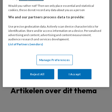
Spastische voet
Would you rather not? Then we only place essential and statistical
Oudere voet
cookies, these do not record any data about you as a person
Verwaarloosde voet
We and our partners process data to provide:
Specialistische technieken
Use precise geolocation data. Actively scan device characteristics for
Nagelreparatie
identification. Store and/or access information on a device. Personalised
advertising and content, advertising and content measurement,
Nagelregulatie
audience research and services development.
Orthese
List of Partners (vendors)
Vilttechniek
Zolen
Manage Preferences
Richtlijnen
Reject All
I Accept
Artikelen over dit thema