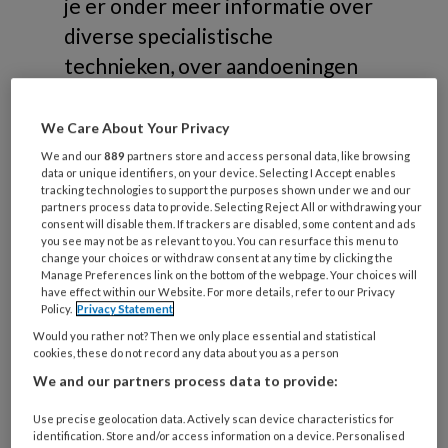
je er onder meer informatie over
diverse specialistische
technieken, over aandoeningen
die gerelateerd zijn aan
risicovoeten of samenwerking in
We Care About Your Privacy
de zorg.
We and our
889
partners store and access personal data, like browsing
data or unique identifiers, on your device. Selecting I Accept enables
tracking technologies to support the purposes shown under we and our
partners process data to provide. Selecting Reject All or withdrawing your
consent will disable them. If trackers are disabled, some content and ads
you see may not be as relevant to you. You can resurface this menu to
change your choices or withdraw consent at any time by clicking the
Onderwerpen
Manage Preferences link on the bottom of the webpage. Your choices will
have effect within our Website. For more details, refer to our Privacy
Policy.
Privacy Statement
Would you rather not? Then we only place essential and statistical
Risicovoeten
cookies, these do not record any data about you as a person
Diabetische voet
We and our partners process data to provide:
Reumatische voet
Use precise geolocation data. Actively scan device characteristics for
Oncologische voet
identification. Store and/or access information on a device. Personalised