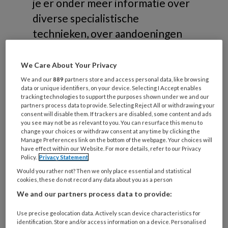
je er onder meer informatie over
diverse specialistische
technieken, over aandoeningen
die gerelateerd zijn aan
risicovoeten of samenwerking in
We Care About Your Privacy
de zorg.
We and our
889
partners store and access personal data, like browsing
data or unique identifiers, on your device. Selecting I Accept enables
tracking technologies to support the purposes shown under we and our
partners process data to provide. Selecting Reject All or withdrawing your
consent will disable them. If trackers are disabled, some content and ads
you see may not be as relevant to you. You can resurface this menu to
change your choices or withdraw consent at any time by clicking the
Onderwerpen
Manage Preferences link on the bottom of the webpage. Your choices will
have effect within our Website. For more details, refer to our Privacy
Policy.
Privacy Statement
Would you rather not? Then we only place essential and statistical
Risicovoeten
cookies, these do not record any data about you as a person
Diabetische voet
We and our partners process data to provide:
Reumatische voet
Use precise geolocation data. Actively scan device characteristics for
Oncologische voet
identification. Store and/or access information on a device. Personalised