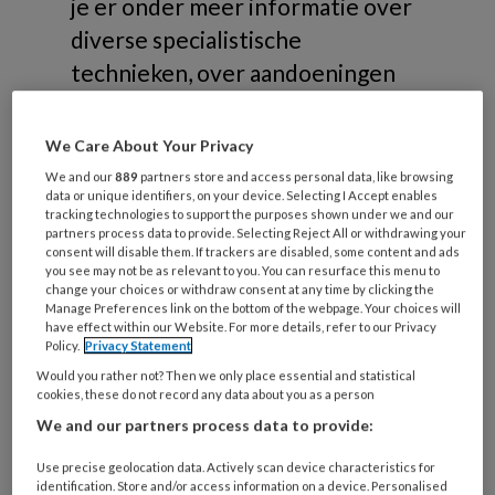
je er onder meer informatie over
diverse specialistische
technieken, over aandoeningen
die gerelateerd zijn aan
risicovoeten of samenwerking in
We Care About Your Privacy
de zorg.
We and our
889
partners store and access personal data, like browsing
data or unique identifiers, on your device. Selecting I Accept enables
tracking technologies to support the purposes shown under we and our
partners process data to provide. Selecting Reject All or withdrawing your
consent will disable them. If trackers are disabled, some content and ads
you see may not be as relevant to you. You can resurface this menu to
change your choices or withdraw consent at any time by clicking the
Onderwerpen
Manage Preferences link on the bottom of the webpage. Your choices will
have effect within our Website. For more details, refer to our Privacy
Policy.
Privacy Statement
Would you rather not? Then we only place essential and statistical
Risicovoeten
cookies, these do not record any data about you as a person
Diabetische voet
We and our partners process data to provide:
Reumatische voet
Use precise geolocation data. Actively scan device characteristics for
Oncologische voet
identification. Store and/or access information on a device. Personalised