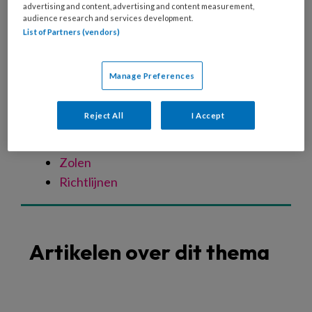
Spastische voet
advertising and content, advertising and content measurement,
audience research and services development.
Oudere voet
List of Partners (vendors)
Verwaarloosde voet
Specialistische technieken
Manage Preferences
Nagelreparatie
Nagelregulatie
Reject All
I Accept
Orthese
Vilttechniek
Zolen
Richtlijnen
Artikelen over dit thema