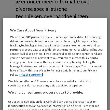
je er onder meer informatie over
diverse specialistische
technieken, over aandoeningen
die gerelateerd zijn aan
risicovoeten of samenwerking in
We Care About Your Privacy
de zorg.
We and our
889
partners store and access personal data, like browsing
data or unique identifiers, on your device. Selecting I Accept enables
tracking technologies to support the purposes shown under we and our
partners process data to provide. Selecting Reject All or withdrawing your
consent will disable them. If trackers are disabled, some content and ads
you see may not be as relevant to you. You can resurface this menu to
change your choices or withdraw consent at any time by clicking the
Manage Preferences link on the bottom of the webpage. Your choices will
Onderwerpen
have effect within our Website. For more details, refer to our Privacy
Policy.
Privacy Statement
Would you rather not? Then we only place essential and statistical
Risicovoeten
cookies, these do not record any data about you as a person
Diabetische voet
We and our partners process data to provide:
Reumatische voet
Use precise geolocation data. Actively scan device characteristics for
Oncologische voet
identification. Store and/or access information on a device. Personalised
advertising and content, advertising and content measurement,