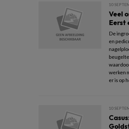
10 SEPTE
Veel o
Eerst 
De ingro
en pedic
nagelplo
beugelte
waardoor
werken m
er is op 
10 SEPTE
Casus:
Golds