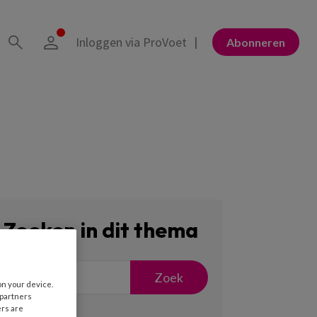
Inloggen via ProVoet
Abonneren
Zoeken in dit thema
Zoek
on your device.
 partners
ers are