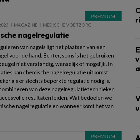
O
r
2023
MAGAZINE
MEDISCHE VOETZORG
sche nagelregulatie
eguleren van nagels ligt het plaatsen van een
E
gel voor de hand. Echter, soms is het gebruiken
v
beugel niet verstandig, wenselijk of mogelijk. In
a
tuaties kan chemische nagelregulatie uitkomst
eker als er slechts beperkte regulatie nodig is.
combineren van deze nagelregulatietechnieken
V
succesvolle resultaten leiden. Wat bedoelen we
ische nagelregulatie en wanneer komt het van
u
A