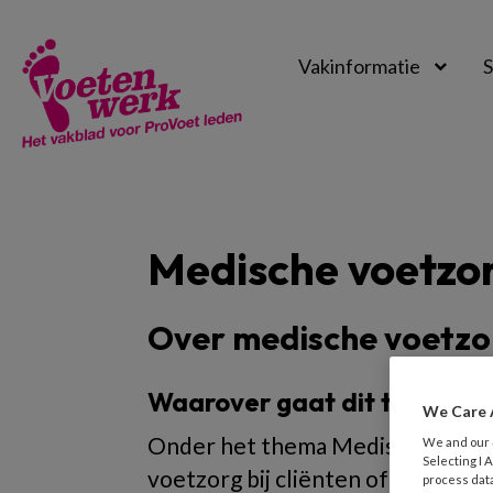
Vakinformatie
S
Voetenwerk
Magazine
Medische voetzo
Over medische voetzo
Waarover gaat dit thema?
We Care 
Onder het thema Medische voetzor
We and our
Selecting I
voetzorg bij cliënten of patiënten
process data