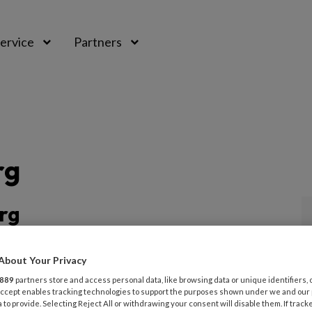
ervice
Partners
rg
rg
About Your Privacy
g vind je artikelen en berichten over
889
partners store and access personal data, like browsing data or unique identifiers, 
 Accept enables tracking technologies to support the purposes shown under we and our
 bij wie sprake is van risicovoeten. Zo vind
 to provide. Selecting Reject All or withdrawing your consent will disable them. If track