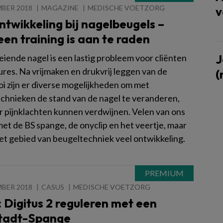
MBER 2018
MAGAZINE
MEDISCHE VOETZORG
v
ntwikkeling bij nagelbeugels –
een training is aan te raden
J
eiende nagel is een lastig probleem voor cliënten
ures. Na vrijmaken en drukvrij leggen van de
(
oi zijn er diverse mogelijkheden om met
chnieken de stand van de nagel te veranderen,
 pijnklachten kunnen verdwijnen. Velen van ons
et de BS spange, de onyclip en het veertje, maar
het gebied van beugeltechniek veel ontwikkeling.
MBER 2018
CASUS
MEDISCHE VOETZORG
 Digitus 2 reguleren met een
tadt-Spange