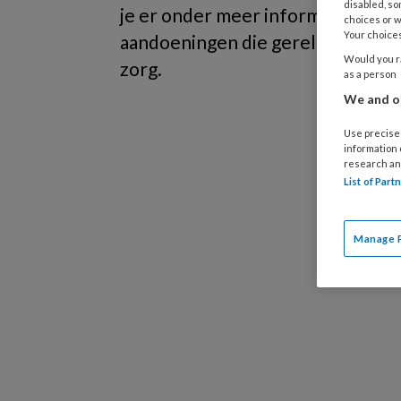
disabled, so
je er onder meer informatie over 
choices or w
Your choices
aandoeningen die gerelateerd zij
Would you ra
zorg.
as a person
We and ou
Use precise 
information
research an
List of Par
Manage 