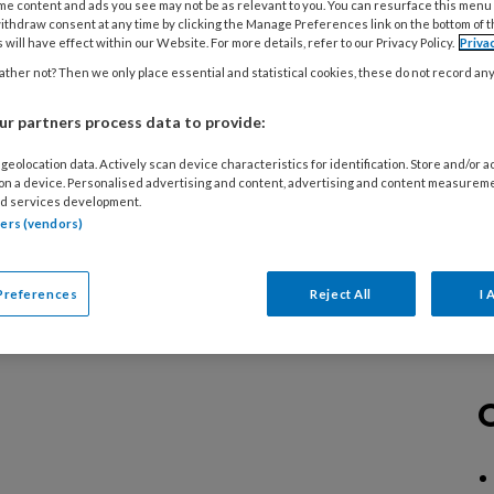
me content and ads you see may not be as relevant to you. You can resurface this menu
diverse specialistische technieken, over
ithdraw consent at any time by clicking the Manage Preferences link on the bottom of 
 will have effect within our Website. For more details, refer to our Privacy Policy.
Priva
n aan risicovoeten of samenwerking in de
ther not? Then we only place essential and statistical cookies, these do not record an
r partners process data to provide:
geolocation data. Actively scan device characteristics for identification. Store and/or 
 on a device. Personalised advertising and content, advertising and content measurem
d services development.
tners (vendors)
Preferences
Reject All
I 