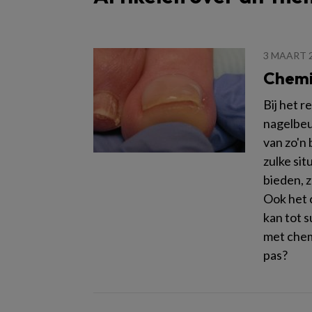
3 MAART 
Chemi
Bij het r
nagelbeu
van zo'n 
zulke si
bieden, z
Ook het 
kan tot 
met chem
pas?