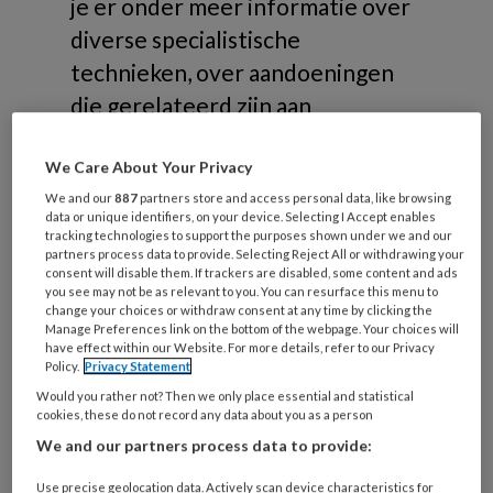
je er onder meer informatie over
diverse specialistische
technieken, over aandoeningen
die gerelateerd zijn aan
risicovoeten of samenwerking in
We Care About Your Privacy
de zorg.
We and our
887
partners store and access personal data, like browsing
data or unique identifiers, on your device. Selecting I Accept enables
tracking technologies to support the purposes shown under we and our
partners process data to provide. Selecting Reject All or withdrawing your
consent will disable them. If trackers are disabled, some content and ads
you see may not be as relevant to you. You can resurface this menu to
Onderwerpen
change your choices or withdraw consent at any time by clicking the
Manage Preferences link on the bottom of the webpage. Your choices will
have effect within our Website. For more details, refer to our Privacy
Policy.
Privacy Statement
Risicovoeten
Would you rather not? Then we only place essential and statistical
Diabetische voet
cookies, these do not record any data about you as a person
Reumatische voet
We and our partners process data to provide:
Oncologische voet
Use precise geolocation data. Actively scan device characteristics for