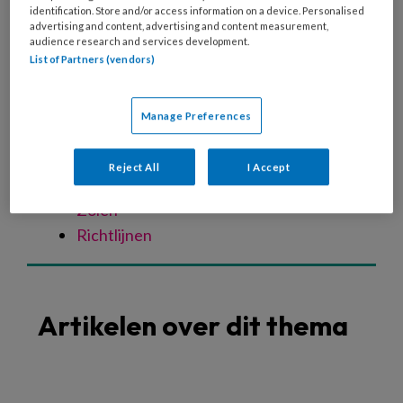
Spastische voet
identification. Store and/or access information on a device. Personalised
advertising and content, advertising and content measurement,
Oudere voet
audience research and services development.
Verwaarloosde voet
List of Partners (vendors)
Specialistische technieken
Nagelreparatie
Manage Preferences
Nagelregulatie
Orthese
Reject All
I Accept
Vilttechniek
Zolen
Richtlijnen
Artikelen over dit thema