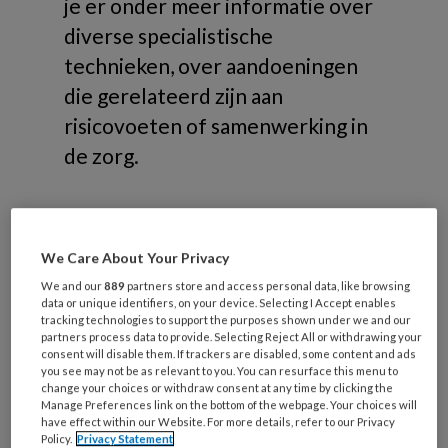
je er onder meer informatie over
diverse specialistische
technieken, over aandoeningen
die gerelateerd zijn aan
risicovoeten of samenwerking in
de zorg.
We Care About Your Privacy
Onderwerpen
We and our
889
partners store and access personal data, like browsing
data or unique identifiers, on your device. Selecting I Accept enables
tracking technologies to support the purposes shown under we and our
partners process data to provide. Selecting Reject All or withdrawing your
Risicovoeten
consent will disable them. If trackers are disabled, some content and ads
Diabetische voet
you see may not be as relevant to you. You can resurface this menu to
change your choices or withdraw consent at any time by clicking the
Reumatische voet
Manage Preferences link on the bottom of the webpage. Your choices will
have effect within our Website. For more details, refer to our Privacy
Oncologische voet
Policy.
Privacy Statement