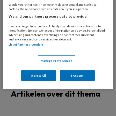
Spastische voet
Would you rather not? Then we only place essential and statistical
Oudere voet
cookies, these do not record any data about you as a person
We and our partners process data to provide:
Verwaarloosde voet
Specialistische technieken
Use precise geolocation data. Actively scan device characteristics for
Nagelreparatie
identification. Store and/or access information on a device. Personalised
advertising and content, advertising and content measurement,
Nagelregulatie
audience research and services development.
List of Partners (vendors)
Orthese
Vilttechniek
Zolen
Manage Preferences
Richtlijnen
Reject All
I Accept
Artikelen over dit thema