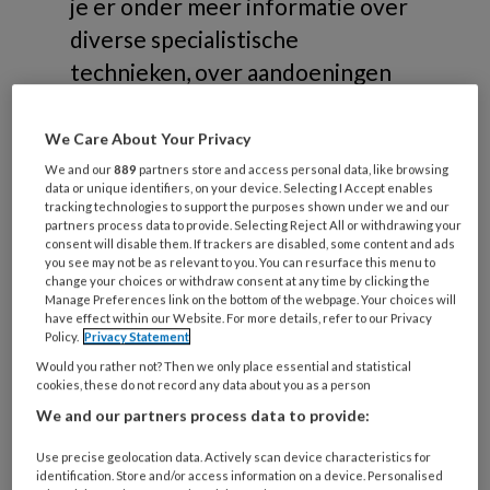
je er onder meer informatie over
diverse specialistische
technieken, over aandoeningen
die gerelateerd zijn aan
risicovoeten of samenwerking in
We Care About Your Privacy
de zorg.
We and our
889
partners store and access personal data, like browsing
data or unique identifiers, on your device. Selecting I Accept enables
tracking technologies to support the purposes shown under we and our
partners process data to provide. Selecting Reject All or withdrawing your
consent will disable them. If trackers are disabled, some content and ads
you see may not be as relevant to you. You can resurface this menu to
change your choices or withdraw consent at any time by clicking the
Onderwerpen
Manage Preferences link on the bottom of the webpage. Your choices will
have effect within our Website. For more details, refer to our Privacy
Policy.
Privacy Statement
Would you rather not? Then we only place essential and statistical
Risicovoeten
cookies, these do not record any data about you as a person
Diabetische voet
We and our partners process data to provide:
Reumatische voet
Use precise geolocation data. Actively scan device characteristics for
Oncologische voet
identification. Store and/or access information on a device. Personalised