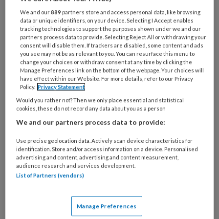
Spastische voet
We and our
889
partners store and access personal data, like browsing
Oudere voet
data or unique identifiers, on your device. Selecting I Accept enables
tracking technologies to support the purposes shown under we and our
Verwaarloosde voet
partners process data to provide. Selecting Reject All or withdrawing your
Specialistische technieken
consent will disable them. If trackers are disabled, some content and ads
you see may not be as relevant to you. You can resurface this menu to
Nagelreparatie
change your choices or withdraw consent at any time by clicking the
Manage Preferences link on the bottom of the webpage. Your choices will
Nagelregulatie
have effect within our Website. For more details, refer to our Privacy
Orthese
Policy.
Privacy Statement
Vilttechniek
Would you rather not? Then we only place essential and statistical
cookies, these do not record any data about you as a person
Zolen
We and our partners process data to provide:
Richtlijnen
Use precise geolocation data. Actively scan device characteristics for
identification. Store and/or access information on a device. Personalised
advertising and content, advertising and content measurement,
audience research and services development.
Artikelen over dit thema
List of Partners (vendors)
Manage Preferences