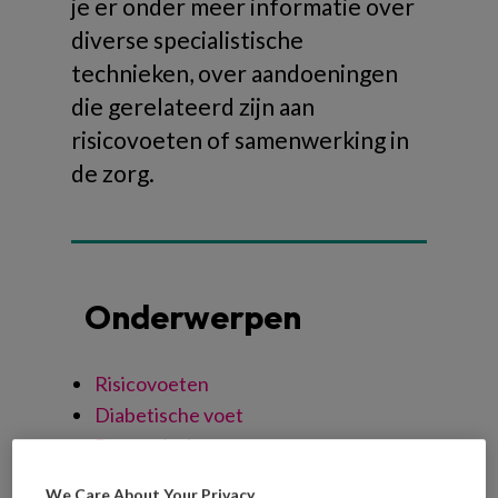
je er onder meer informatie over
diverse specialistische
technieken, over aandoeningen
die gerelateerd zijn aan
risicovoeten of samenwerking in
de zorg.
Onderwerpen
Risicovoeten
Diabetische voet
Reumatische voet
Oncologische voet
We Care About Your Privacy