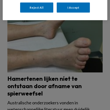
19 SEPTEMBER 2025
NIEUWS
MEDISCHE VOETZORG
Reject All
I Accept
Hamertenen lijken níet te
ontstaan door afname van
spierweefsel
Australische onderzoekers vonden in
wetenschappelijke literatuur geen duidelijk