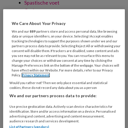
Spastische voet
Oudere voet
Verwaarloosde voet
We Care About Your Privacy
Specialistische technieken
We and our
889
partners store and access personal data, like browsing
Nagelreparatie
data or unique identifiers, on your device. Selecting I Accept enables
tracking technologies to support the purposes shown under we and our
Nagelregulatie
partners process data to provide. Selecting Reject All or withdrawing your
Orthese
consent will disable them. If trackers are disabled, some content and ads
you see may not be as relevant to you. You can resurface this menu to
Vilttechniek
change your choices or withdraw consent at any time by clicking the
Zolen
Manage Preferences link on the bottom of the webpage. Your choices will
have effect within our Website. For more details, refer to our Privacy
Richtlijnen
Policy.
Privacy Statement
Would you rather not? Then we only place essential and statistical
cookies, these do not record any data about you as a person
We and our partners process data to provide:
Artikelen over dit thema
Use precise geolocation data. Actively scan device characteristics for
identification. Store and/or access information on a device. Personalised
advertising and content, advertising and content measurement,
audience research and services development.
List of Partners (vendors)