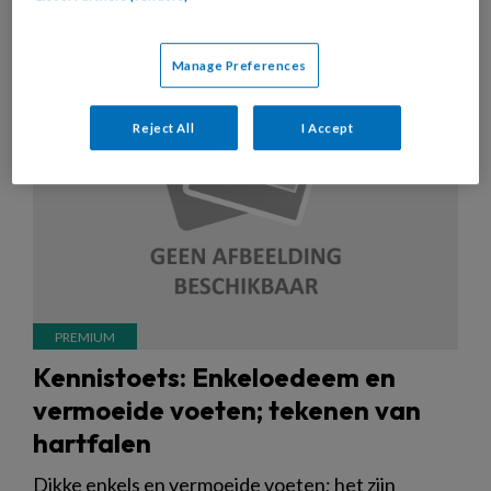
5 JULI 2022
KENNISTOETS
VOETZORG ALGEMEEN
Manage Preferences
Reject All
I Accept
Kennistoets: Enkeloedeem en
vermoeide voeten; tekenen van
hartfalen
Dikke enkels en vermoeide voeten; het zijn