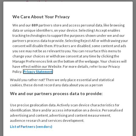
Spastische voet
Oudere voet
We Care About Your Privacy
Verwaarloosde voet
We and our
889
partners store and access personal data, like browsing
Specialistische technieken
data or unique identifiers, on your device. Selecting I Accept enables
Nagelreparatie
tracking technologies to support the purposes shown under we and our
partners process data to provide. Selecting Reject All or withdrawing your
Nagelregulatie
consent will disable them. If trackers are disabled, some content and ads
you see may not be as relevant to you. You can resurface this menu to
Orthese
change your choices or withdraw consent at any time by clicking the
Vilttechniek
Manage Preferences link on the bottom of the webpage. Your choices will
have effect within our Website. For more details, refer to our Privacy
Zolen
Policy.
Privacy Statement
Richtlijnen
Would you rather not? Then we only place essential and statistical
cookies, these do not record any data about you as a person
We and our partners process data to provide:
Use precise geolocation data. Actively scan device characteristics for
Artikelen over dit thema
identification. Store and/or access information on a device. Personalised
advertising and content, advertising and content measurement,
audience research and services development.
List of Partners (vendors)