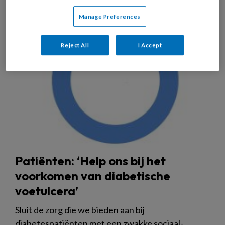
7 AUGUSTUS 2026
NIEUWS
Manage Preferences
Reject All
I Accept
Patiënten: ‘Help ons bij het
voorkomen van diabetische
voetulcera’
Sluit de zorg die we bieden aan bij
diabetespatiënten met een zwakke sociaal-