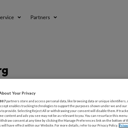
ervice
Partners
rg
rg
About Your Privacy
887
partners store and access personal data, like browsing data or unique identifiers, 
 Accept enables tracking technologies to support the purposes shown under we and our
 to provide. Selecting Reject All or withdrawing your consent will disable them. If track
g vind je artikelen en berichten over
me content and ads you see may not be as relevant to you. You can resurface this menu
ithdraw consent at any time by clicking the Manage Preferences link on the bottom of 
 bij wie sprake is van risicovoeten. Zo vind
 will have effect within our Website. For more details, refer to our Privacy Policy.
Priva