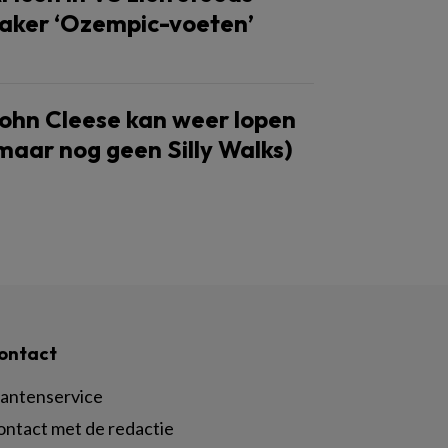
aker ‘Ozempic-voeten’
ohn Cleese kan weer lopen
maar nog geen Silly Walks)
ontact
lantenservice
ontact met de redactie