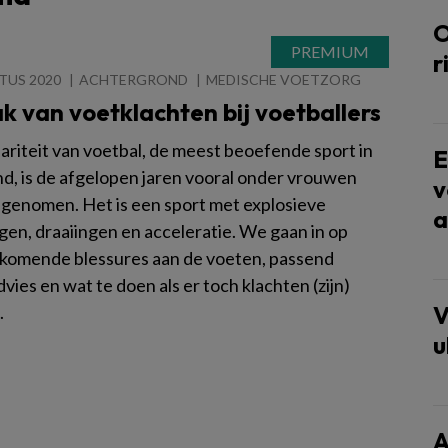
O
r
TUS 2020
ACHTERGROND
MEDISCHE VOETZORG
 van voetklachten bij voetballers
ariteit van voetbal, de meest beoefende sport in
E
d, is de afgelopen jaren vooral onder vrouwen
v
egenomen. Het is een sport met explosieve
a
en, draaiingen en acceleratie. We gaan in op
komende blessures aan de voeten, passend
ies en wat te doen als er toch klachten (zijn)
V
.
u
A