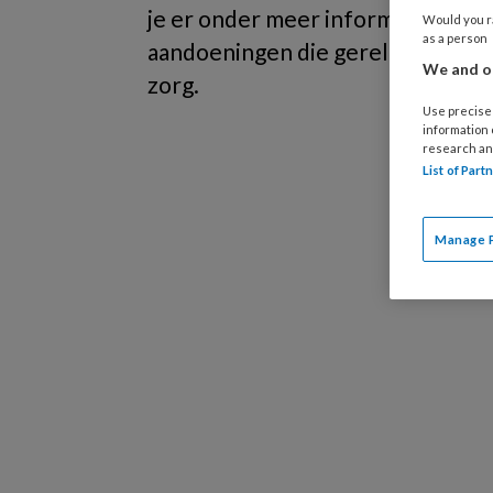
je er onder meer informatie over 
Would you ra
as a person
aandoeningen die gerelateerd zij
We and ou
zorg.
Use precise 
information
research an
List of Par
Manage 