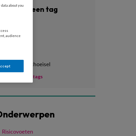
y data about you
Filter op een tag
Alle tags
access
3d-print
ent, audience
3d-printen
3d-scan
aangepast schoeisel
Accept
Toon meer tags
Onderwerpen
Risicovoeten