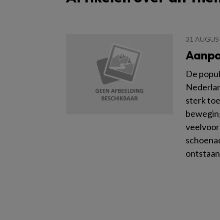
31 AUGUS
Aanpak
De popul
Nederlan
sterk to
beweging
veelvoor
schoenadv
ontstaan