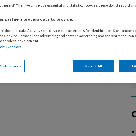
diverse specialistische technieken, over
ther not? Then we only place essential and statistical cookies, these do not record an
n aan risicovoeten of samenwerking in de
r partners process data to provide:
geolocation data. Actively scan device characteristics for identification. Store and/or 
 on a device. Personalised advertising and content, advertising and content measurem
d services development.
tners (vendors)
Preferences
Reject All
I 