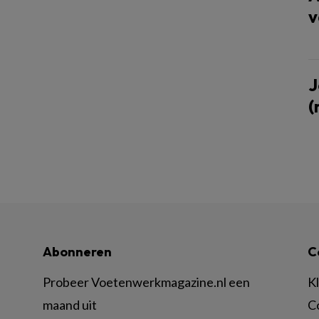
v
J
(
Abonneren
C
Probeer Voetenwerkmagazine.nl een
K
maand uit
C