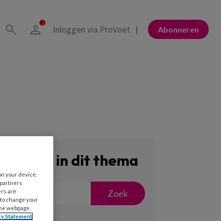
Inloggen via ProVoet
Abonneren
Zoeken in dit thema
on your device.
 partners
Zoek
ers are
 to change your
the webpage.
cy Statement