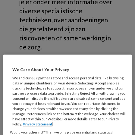
je er onder meer informatie over
diverse specialistische
technieken, over aandoeningen
die gerelateerd zijn aan
risicovoeten of samenwerking in
de zorg.
We Care About Your Privacy
We and our
889
partners store and access personal data, like browsing
Onderwerpen
data or unique identifiers, on your device. Selecting I Accept enables
tracking technologies to support the purposes shown under we and our
partners process data to provide. Selecting Reject All or withdrawing your
consent will disable them. If trackers are disabled, some content and ads
Risicovoeten
you see may not be as relevant to you. You can resurface this menu to
change your choices or withdraw consent at any time by clicking the
Diabetische voet
Manage Preferences link on the bottom of the webpage. Your choices will
have effect within our Website. For more details, refer to our Privacy
Reumatische voet
Policy.
Privacy Statement
Oncologische voet
Would you rather not? Then we only place essential and statistical