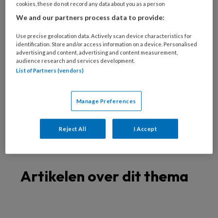
Spastische voet
cookies, these do not record any data about you as a person
Oudere voet
We and our partners process data to provide:
Verwaarloosde voet
Use precise geolocation data. Actively scan device characteristics for
Specialistische technieken
identification. Store and/or access information on a device. Personalised
advertising and content, advertising and content measurement,
Nagelreparatie
audience research and services development.
List of Partners (vendors)
Nagelregulatie
Orthese
Vilttechniek
Manage Preferences
Zolen
Richtlijnen
Reject All
I Accept
Artikelen over dit thema