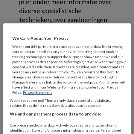
je er onder meer informatie over
diverse specialistische
technieken, over aandoeningen
die gerelateerd zijn aan
risicovoeten of samenwerking in
We Care About Your Privacy
de zorg.
We and our
889
partners store and access personal data, like browsing
data or unique identifiers, on your device. Selecting I Accept enables
tracking technologies to support the purposes shown under we and our
partners process data to provide. Selecting Reject All or withdrawing your
consent will disable them. If trackers are disabled, some content and ads
you see may not be as relevant to you. You can resurface this menu to
change your choices or withdraw consent at any time by clicking the
Onderwerpen
Manage Preferences link on the bottom of the webpage. Your choices will
have effect within our Website. For more details, refer to our Privacy
Policy.
Privacy Statement
Would you rather not? Then we only place essential and statistical
Risicovoeten
cookies, these do not record any data about you as a person
Diabetische voet
We and our partners process data to provide:
Reumatische voet
Use precise geolocation data. Actively scan device characteristics for
Oncologische voet
identification. Store and/or access information on a device. Personalised