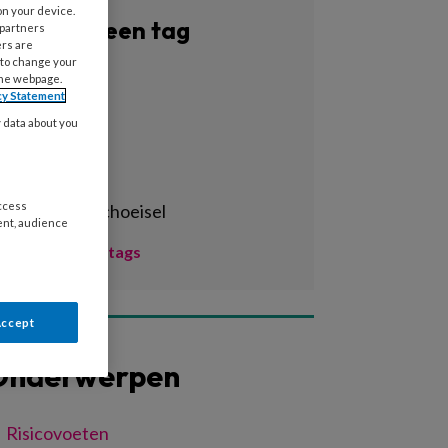
on your device.
Filter op een tag
 partners
ers are
 to change your
Alle tags
the webpage.
cy Statement
3d-print
y data about you
3d-printen
3d-scan
access
aangepast schoeisel
ent, audience
Toon meer tags
Accept
Onderwerpen
Risicovoeten