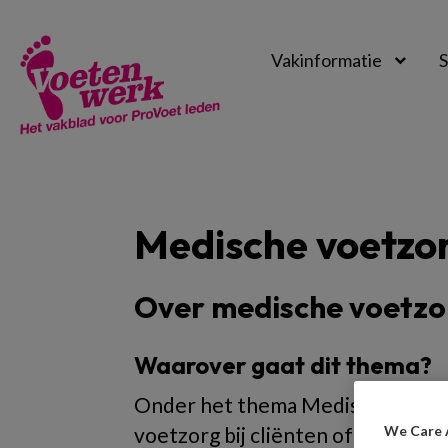
Vakinformatie
S
Voetenwerk
Magazine
Medische voetzo
Over medische voetzo
Waarover gaat dit thema?
Onder het thema Medische voetzor
We Care 
voetzorg bij cliënten of patiënten