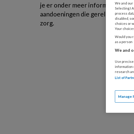
We and our
je er onder meer informatie over 
Selecting I
aandoeningen die gerelateerd zij
process data
disabled, so
zorg.
choices or w
Your choices
Would you ra
as a person
We and ou
Use precise 
information
research an
List of Par
Manage 