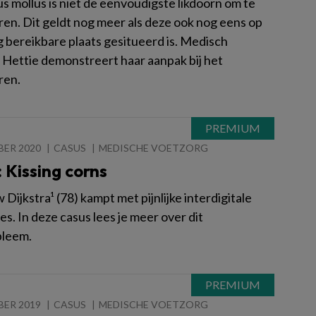
s mollus is niet de eenvoudigste likdoorn om te
ren. Dit geldt nog meer als deze ook nog eens op
g bereikbare plaats gesitueerd is. Medisch
 Hettie demonstreert haar aanpak bij het
ren.
BER 2020
CASUS
MEDISCHE VOETZORG
 Kissing corns
ijkstra¹ (78) kampt met pijnlijke interdigitale
les. In deze casus lees je meer over dit
bleem.
BER 2019
CASUS
MEDISCHE VOETZORG