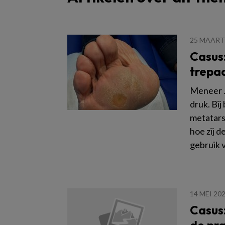
25 MAART
Casus:
trepa
Meneer J
druk. Bij
metatars
hoe zij d
gebruik 
14 MEI 20
Casus: