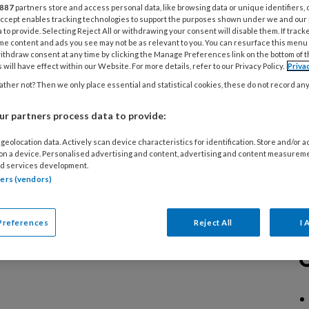
887
partners store and access personal data, like browsing data or unique identifiers, 
diverse specialistische technieken, over
 Accept enables tracking technologies to support the purposes shown under we and our
n aan risicovoeten of samenwerking in de
 to provide. Selecting Reject All or withdrawing your consent will disable them. If track
me content and ads you see may not be as relevant to you. You can resurface this menu
ithdraw consent at any time by clicking the Manage Preferences link on the bottom of 
 will have effect within our Website. For more details, refer to our Privacy Policy.
Priva
ther not? Then we only place essential and statistical cookies, these do not record an
r partners process data to provide:
geolocation data. Actively scan device characteristics for identification. Store and/or 
 on a device. Personalised advertising and content, advertising and content measurem
d services development.
tners (vendors)
Preferences
Reject All
I 