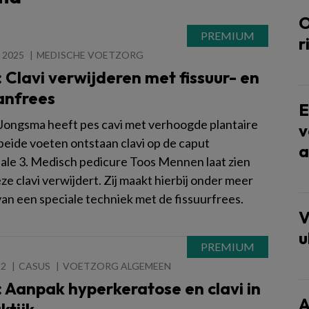
O
r
 2025
MEDISCHE VOETZORG
 Clavi verwijderen met fissuur- en
anfrees
E
ongsma heeft pes cavi met verhoogde plantaire
v
 beide voeten ontstaan clavi op de caput
a
ale 3. Medisch pedicure Toos Mennen laat zien
eze clavi verwijdert. Zij maakt hierbij onder meer
van een speciale techniek met de fissuurfrees.
V
u
22
CASUS
VOETZORG ALGEMEEN
 Aanpak hyperkeratose en clavi in
A