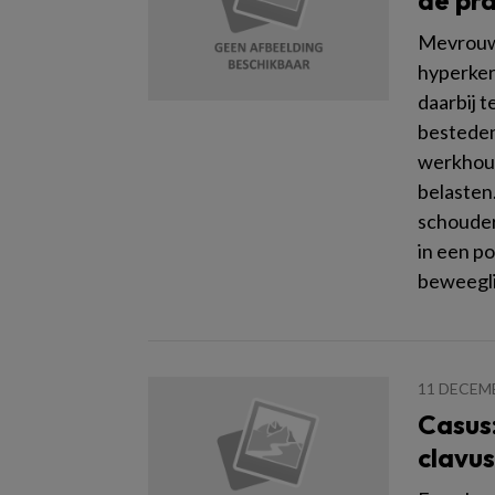
de pra
Mevrouw 
hyperkera
daarbij 
besteden
werkhoud
belasten
schouder
in een p
beweegli
11 DECEM
Casus:
clavus