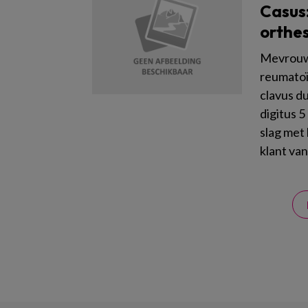
Casus:
orthe
Mevrouw 
reumatoïd
clavus du
digitus 5
slag met
klant van