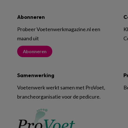
Abonneren
C
Probeer Voetenwerkmagazine.nl een
K
maand uit
C
Abonneren
Samenwerking
P
Voetenwerk werkt samen met ProVoet,
B
brancheorganisatie voor de pedicure.