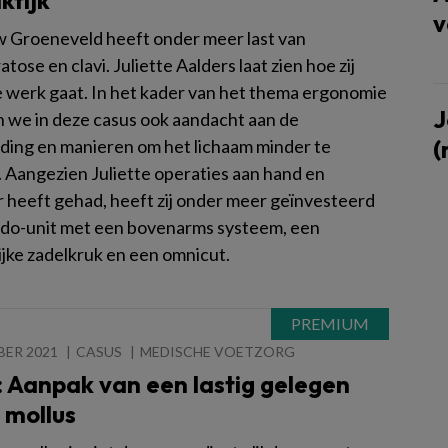
ktijk
v
Groeneveld heeft onder meer last van
tose en clavi. Juliette Aalders laat zien hoe zij
te werk gaat. In het kader van het thema ergonomie
J
 we in deze casus ook aandacht aan de
(
ing en manieren om het lichaam minder te
. Aangezien Juliette operaties aan hand en
 heeft gehad, heeft zij onder meer geïnvesteerd
odo-unit met een bovenarms systeem, een
jke zadelkruk en een omnicut.
BER 2021
CASUS
MEDISCHE VOETZORG
 Aanpak van een lastig gelegen
 mollus