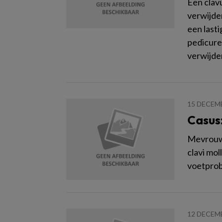
Een clavu
verwijde
een lasti
pedicure
verwijde
15 DECEM
Casus:
Mevrouw D
clavi mol
voetpro
12 DECEM