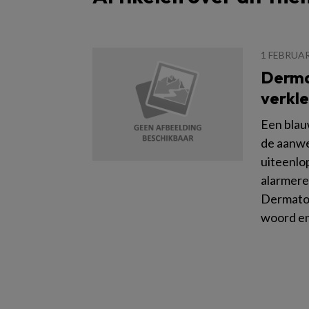
1 FEBRUAR
Derma
verkl
Een blauw
de aanwe
uiteenlo
alarmere
Dermatol
woord en