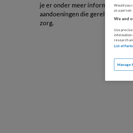
je er onder meer informatie over 
Would you ra
as a person
aandoeningen die gerelateerd zij
We and ou
zorg.
Use precise 
information
research an
List of Par
Manage 