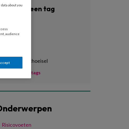
y data about you
Filter op een tag
Alle tags
access
3d-print
ent, audience
3d-printen
3d-scan
aangepast schoeisel
Accept
Toon meer tags
Onderwerpen
Risicovoeten