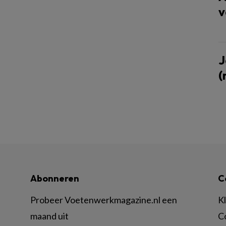
v
J
(
Abonneren
C
Probeer Voetenwerkmagazine.nl een
K
maand uit
C