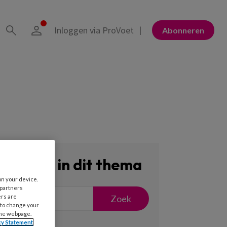
Inloggen via ProVoet
Abonneren
Zoeken in dit thema
on your device.
 partners
Zoek
ers are
 to change your
the webpage.
cy Statement