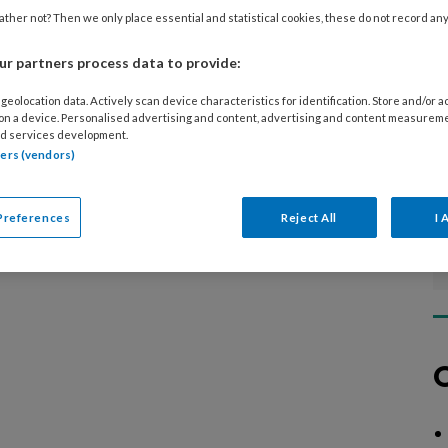
diverse specialistische technieken, over
ther not? Then we only place essential and statistical cookies, these do not record an
n aan risicovoeten of samenwerking in de
r partners process data to provide:
geolocation data. Actively scan device characteristics for identification. Store and/or 
 on a device. Personalised advertising and content, advertising and content measurem
d services development.
tners (vendors)
Preferences
Reject All
I 