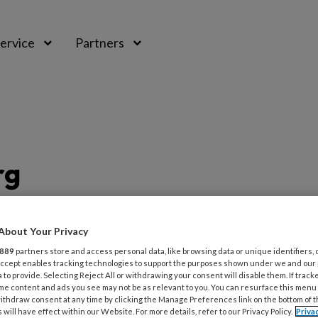
ervice
Partners
rg
rg
About Your Privacy
889
partners store and access personal data, like browsing data or unique identifiers, 
 Accept enables tracking technologies to support the purposes shown under we and our
 to provide. Selecting Reject All or withdrawing your consent will disable them. If track
g vind je artikelen en berichten over
me content and ads you see may not be as relevant to you. You can resurface this menu
ithdraw consent at any time by clicking the Manage Preferences link on the bottom of 
 bij wie sprake is van risicovoeten. Zo vind
 will have effect within our Website. For more details, refer to our Privacy Policy.
Priva