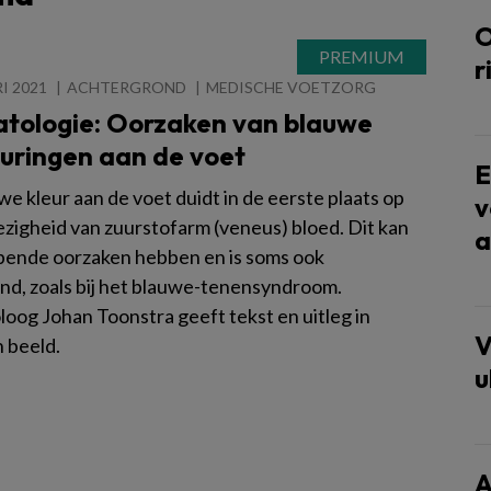
O
r
I 2021
ACHTERGROND
MEDISCHE VOETZORG
tologie: Oorzaken van blauwe
euringen aan de voet
E
e kleur aan de voet duidt in de eerste plaats op
v
zigheid van zuurstofarm (veneus) bloed. Dit kan
a
pende oorzaken hebben en is soms ook
nd, zoals bij het blauwe-tenensyndroom.
oog Johan Toonstra geeft tekst en uitleg in
V
 beeld.
u
A