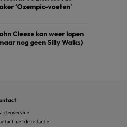
aker ‘Ozempic-voeten’
ohn Cleese kan weer lopen
maar nog geen Silly Walks)
ontact
lantenservice
ontact met de redactie