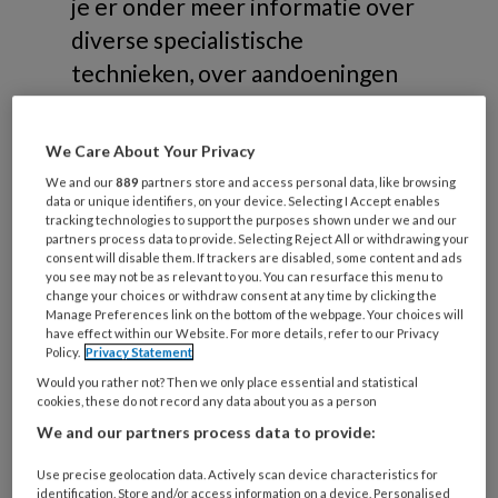
je er onder meer informatie over
diverse specialistische
technieken, over aandoeningen
die gerelateerd zijn aan
risicovoeten of samenwerking in
We Care About Your Privacy
de zorg.
We and our
889
partners store and access personal data, like browsing
data or unique identifiers, on your device. Selecting I Accept enables
tracking technologies to support the purposes shown under we and our
partners process data to provide. Selecting Reject All or withdrawing your
consent will disable them. If trackers are disabled, some content and ads
you see may not be as relevant to you. You can resurface this menu to
change your choices or withdraw consent at any time by clicking the
Onderwerpen
Manage Preferences link on the bottom of the webpage. Your choices will
have effect within our Website. For more details, refer to our Privacy
Policy.
Privacy Statement
Risicovoeten
Would you rather not? Then we only place essential and statistical
cookies, these do not record any data about you as a person
Diabetische voet
We and our partners process data to provide:
Reumatische voet
Oncologische voet
Use precise geolocation data. Actively scan device characteristics for
identification. Store and/or access information on a device. Personalised