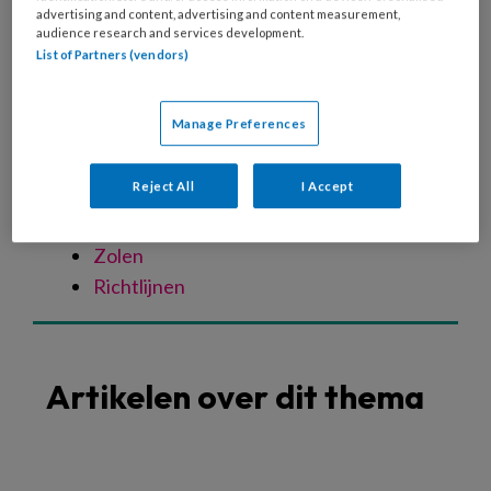
Spastische voet
advertising and content, advertising and content measurement,
audience research and services development.
Oudere voet
List of Partners (vendors)
Verwaarloosde voet
Specialistische technieken
Manage Preferences
Nagelreparatie
Nagelregulatie
Reject All
I Accept
Orthese
Vilttechniek
Zolen
Richtlijnen
Artikelen over dit thema