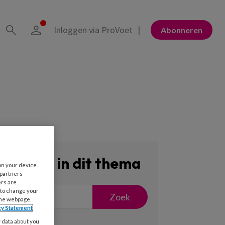
Inloggen via ProVoet
Abonneren
Zoeken in dit thema
on your device.
 partners
ers are
 to change your
Zoek
the webpage.
cy Statement
y data about you