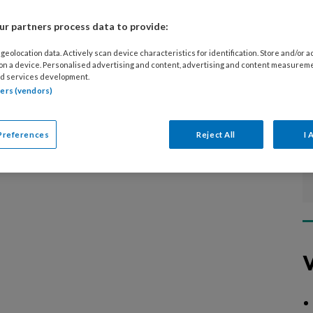
aandoeningen. Ook vind je hier de Vraag
r partners process data to provide:
het blad door dermatoloog Johan
geolocation data. Actively scan device characteristics for identification. Store and/or 
 on a device. Personalised advertising and content, advertising and content measurem
d services development.
tners (vendors)
Preferences
Reject All
I 
V