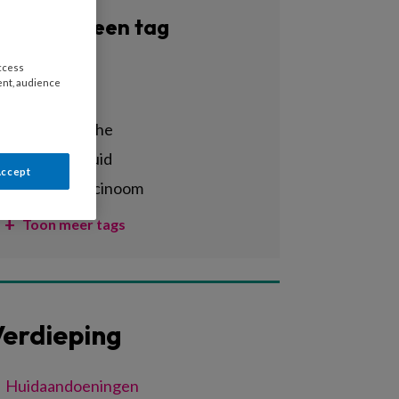
Filter op een tag
Alle tags
access
ent, audience
astrazeneca
atrofie blanche
atrofische huid
Accept
basaalcelcarcinoom
Toon meer tags
erdieping
Huidaandoeningen