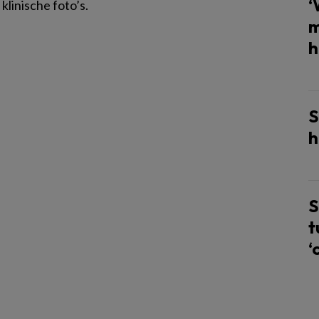
‘
klinische foto’s.
m
h
S
h
S
t
‘