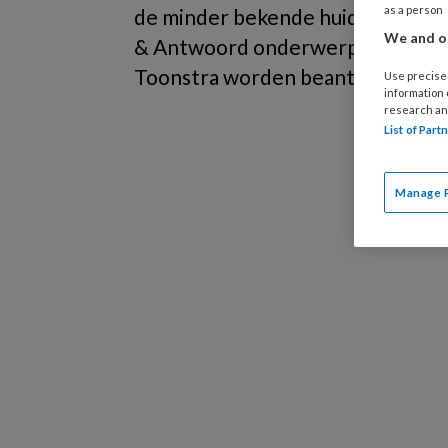
as a person
de minder bekende huid- en nagel
We and ou
& Antwoord onderwerpen die in 
Toonstra worden beantwoord.
Use precise 
information
research an
List of Par
Manage 