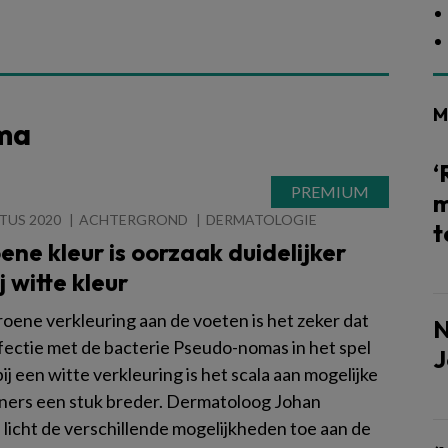
M
ema
‘
m
TUS 2020
ACHTERGROND
DERMATOLOGIE
t
oene kleur is oorzaak duidelijker
j witte kleur
roene verkleuring aan de voeten is het zeker dat
N
nfectie met de bacterie Pseudo-nomas in het spel
J
bij een witte verkleuring is het scala aan mogelijke
ers een stuk breder. Dermatoloog Johan
 licht de verschillende mogelijkheden toe aan de