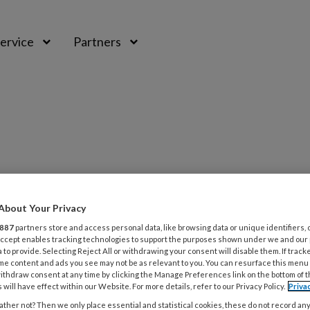
ervice
Partners
About Your Privacy
887
partners store and access personal data, like browsing data or unique identifiers, 
 Accept enables tracking technologies to support the purposes shown under we and our
 to provide. Selecting Reject All or withdrawing your consent will disable them. If track
me content and ads you see may not be as relevant to you. You can resurface this menu
ithdraw consent at any time by clicking the Manage Preferences link on the bottom of 
die zich bezighoudt met aandoeningen van
 will have effect within our Website. For more details, refer to our Privacy Policy.
Priva
ma vind je zowel de veelvoorkomende als
ther not? Then we only place essential and statistical cookies, these do not record an