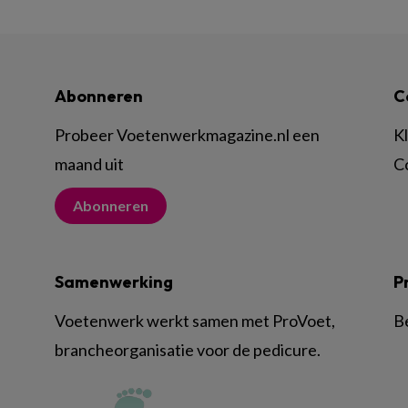
Abonneren
C
Probeer Voetenwerkmagazine.nl een
K
maand uit
C
Abonneren
Samenwerking
P
Voetenwerk werkt samen met ProVoet,
B
brancheorganisatie voor de pedicure.