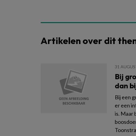
Artikelen over dit th
31 AUGUS
Bij gr
dan bi
Bij een g
er een i
is. Maar 
boosdoen
Toonstra