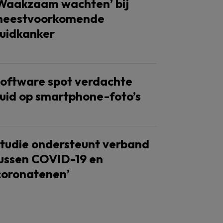
Waakzaam wachten’ bij
eestvoorkomende
uidkanker
oftware spot verdachte
uid op smartphone-foto’s
tudie ondersteunt verband
ussen COVID-19 en
coronatenen’