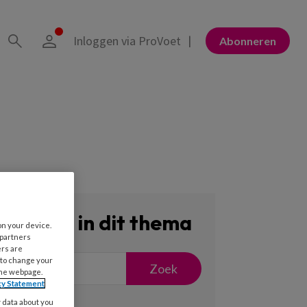
Inloggen via ProVoet
Abonneren
Zoeken in dit thema
on your device.
 partners
ers are
 to change your
Zoek
the webpage.
cy Statement
y data about you