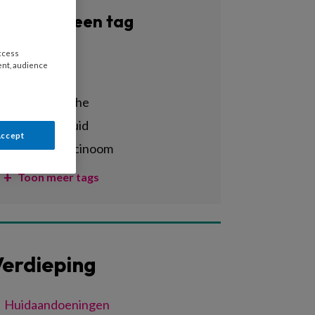
Filter op een tag
Alle tags
access
ent, audience
astrazeneca
atrofie blanche
atrofische huid
Accept
basaalcelcarcinoom
Toon meer tags
erdieping
Huidaandoeningen