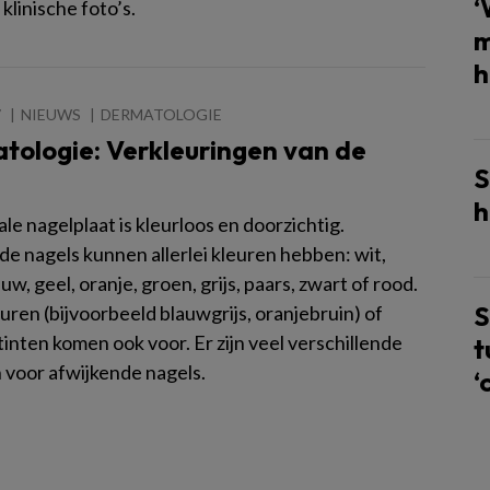
‘
klinische foto’s.
m
h
7
NIEUWS
DERMATOLOGIE
tologie: Verkleuringen van de
S
h
e nagelplaat is kleurloos en doorzichtig.
de nagels kunnen allerlei kleuren hebben: wit,
auw, geel, oranje, groen, grijs, paars, zwart of rood.
S
ren (bijvoorbeeld blauwgrijs, oranjebruin) of
tinten komen ook voor. Er zijn veel verschillende
t
 voor afwijkende nagels.
‘