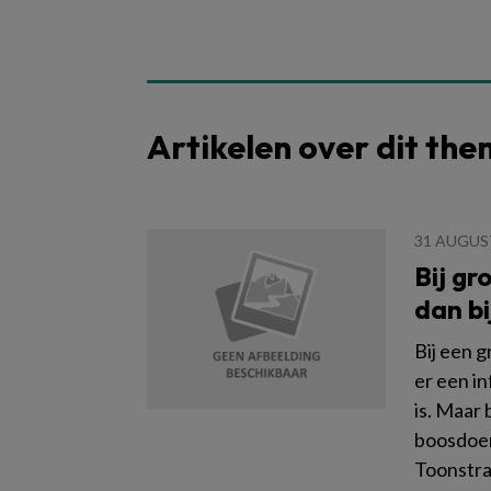
Artikelen over dit th
31 AUGUS
Bij gr
dan bi
Bij een g
er een i
is. Maar 
boosdoen
Toonstra