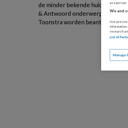
as a person
de minder bekende huid- en nagel
We and ou
& Antwoord onderwerpen die in 
Toonstra worden beantwoord.
Use precise 
information
research an
List of Par
Manage 