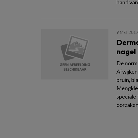
hand van 
9 MEI 201
Derma
nagel
De normal
Afwijken
bruin, bl
Mengkleu
speciale 
oorzaken