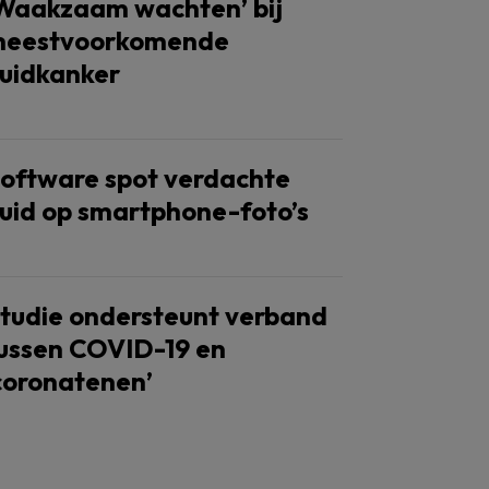
Waakzaam wachten’ bij
eestvoorkomende
uidkanker
oftware spot verdachte
uid op smartphone-foto’s
tudie ondersteunt verband
ussen COVID-19 en
coronatenen’