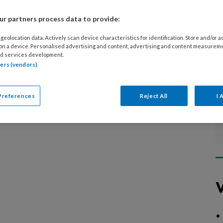
aandoeningen. Ook vind je hier de Vraag
r partners process data to provide:
het blad door dermatoloog Johan
geolocation data. Actively scan device characteristics for identification. Store and/or 
 on a device. Personalised advertising and content, advertising and content measurem
d services development.
tners (vendors)
Preferences
Reject All
I 
V