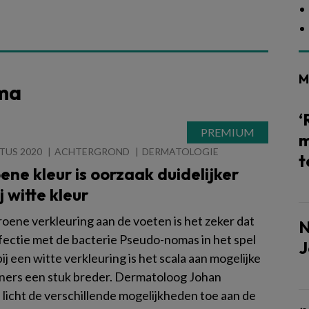
M
ema
‘
m
TUS 2020
ACHTERGROND
DERMATOLOGIE
t
oene kleur is oorzaak duidelijker
j witte kleur
roene verkleuring aan de voeten is het zeker dat
N
nfectie met de bacterie Pseudo-nomas in het spel
J
bij een witte verkleuring is het scala aan mogelijke
ers een stuk breder. Dermatoloog Johan
 licht de verschillende mogelijkheden toe aan de