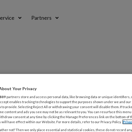
ervice
Partners
About Your Privacy
889
partners store and access personal data, like browsing data or unique identifiers, 
 Accept enables tracking technologies to support the purposes shown under we and our
 to provide. Selecting Reject All or withdrawing your consent will disable them. If track
me content and ads you see may not be as relevant to you. You can resurface this menu
ithdraw consent at any time by clicking the Manage Preferences link on the bottom of 
die zich bezighoudt met aandoeningen van
 will have effect within our Website. For more details, refer to our Privacy Policy.
Priva
ma vind je zowel de veelvoorkomende als
ther not? Then we only place essential and statistical cookies, these do not record an