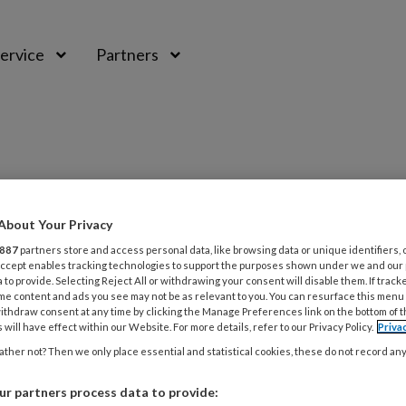
ervice
Partners
About Your Privacy
887
partners store and access personal data, like browsing data or unique identifiers, 
 Accept enables tracking technologies to support the purposes shown under we and our
 to provide. Selecting Reject All or withdrawing your consent will disable them. If track
me content and ads you see may not be as relevant to you. You can resurface this menu
ithdraw consent at any time by clicking the Manage Preferences link on the bottom of 
 will have effect within our Website. For more details, refer to our Privacy Policy.
Priva
025
NIEUWS
ther not? Then we only place essential and statistical cookies, these do not record an
p hiel bleek huidkanker te zijn
r partners process data to provide: