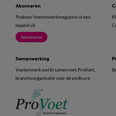
Abonneren
C
Probeer Voetenwerkmagazine.nl een
K
maand uit
C
Abonneren
Samenwerking
P
Voetenwerk werkt samen met ProVoet,
B
brancheorganisatie voor de pedicure.