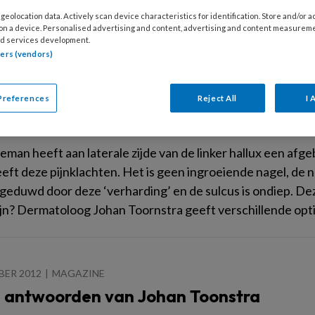
se huisarts Alastair Muir zag twintig jaar geleden een wrat
geolocation data. Actively scan device characteristics for identification. Store and/or 
eindelijk huidkanker te zijn.
 on a device. Personalised advertising and content, advertising and content measurem
d services development.
tners (vendors)
Preferences
Reject All
I 
RI 2016
NIEUWS
akende verharding onder de linker hallu
eman heeft aan laterale zijde van de linker hallux een afg
eft deze pijnklachten. Het is geen ingroeiende nagel, de na
eduwd door deze ‘verharding’ en de sulcus is ondiep. De
zijn? Dermatoloog Johan Toornstra geeft verschillende opti
BER 2012
MAGAZINE
 antwoorden van Johan Toonstra