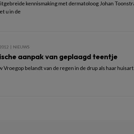
itgebreide kennismaking met dermatoloog Johan Toonstra op
et u in de
2012
NIEUWS
sche aanpak van geplaagd teentje
Vroegop belandt van de regen in de drup als haar huisarts 