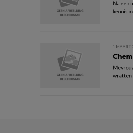
Na een u
kennis m
1 MAART 
Chemi
Mevrouw 
wratten