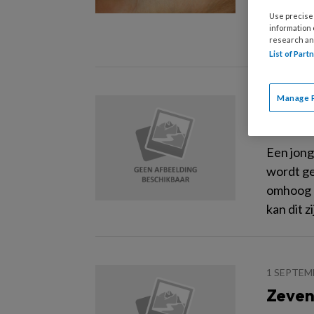
De Schot
Use precise 
bleek uit
information
research an
List of Par
Manage 
21 JANUA
Afgeb
Een jong
wordt ge
omhoog g
kan dit 
1 SEPTEM
Zeven