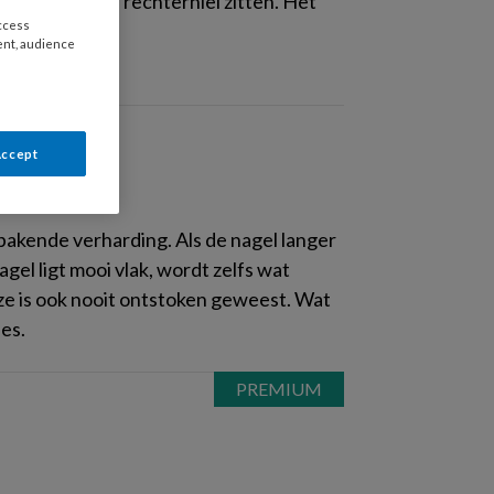
 achterop zijn rechterhiel zitten. Het
access
ent, audience
Accept
x
ebakende verharding. Als de nagel langer
gel ligt mooi vlak, wordt zelfs wat
ze is ook nooit ontstoken geweest. Wat
es.