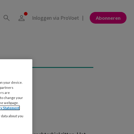
Inloggen via ProVoet
Abonneren
on your device.
 partners
ers are
 to change your
the webpage.
cy Statement
y data about you