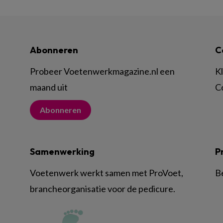
Abonneren
C
Probeer Voetenwerkmagazine.nl een
K
maand uit
C
Abonneren
Samenwerking
P
Voetenwerk werkt samen met ProVoet,
B
brancheorganisatie voor de pedicure.