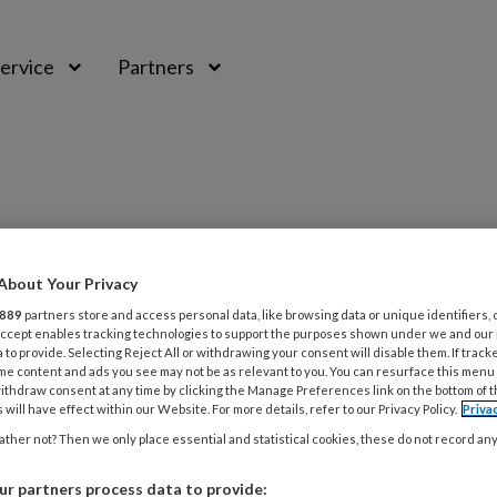
ervice
Partners
About Your Privacy
889
partners store and access personal data, like browsing data or unique identifiers, 
 Accept enables tracking technologies to support the purposes shown under we and our
 to provide. Selecting Reject All or withdrawing your consent will disable them. If track
me content and ads you see may not be as relevant to you. You can resurface this menu
ithdraw consent at any time by clicking the Manage Preferences link on the bottom of 
 will have effect within our Website. For more details, refer to our Privacy Policy.
Priva
2018
MAGAZINE
MEDISCHE VOETZORG
ther not? Then we only place essential and statistical cookies, these do not record an
alvoet is zeer kwetsbaar
r partners process data to provide: