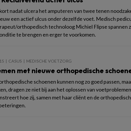
 kort nadat ulcera het amputeren van twee tenen noodzakel
ieuw een actief ulcus onder dezelfde voet. Medisch pedicu
apeut/orthopedisch technoloog Michiel Flipse spannen zic
onditie te brengen en erger te voorkomen.
015
CASUS
MEDISCHE VOETZORG
emen met nieuwe orthopedische schoen
rthopedische schoenen kunnen nog zo goed passen, maar al
en, dragen ze niet bij aan het oplossen van voetproblemen
streert hoe zij, samen met haar cliënt en de orthopedisc
beteringen.