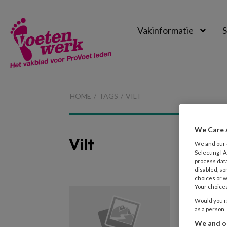
Vakinformatie
S
Voetenwerk
Magazine
HOME
TAGS
VILT
We Care 
Vilt
We and our
Selecting I
process data
disabled, so
choices or w
Your choices
17 APRIL 
Would you ra
Voetb
as a person
We and ou