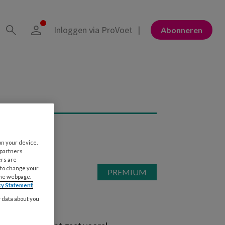
Inloggen via ProVoet
Abonneren
on your device.
 partners
ers are
 to change your
the webpage.
cy Statement
y data about you