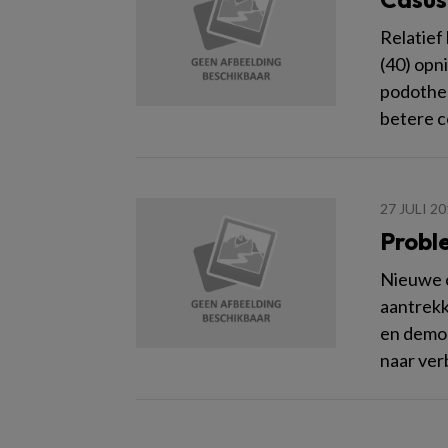
Relatief
(40) opn
podother
betere c
27 JULI 2
Probl
Nieuwe o
aantrekk
en demon
naar ver