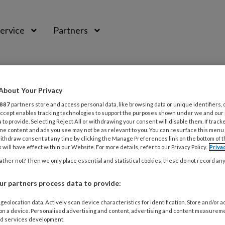
ervice
Partners
About Your Privacy
887
partners store and access personal data, like browsing data or unique identifiers, 
 Accept enables tracking technologies to support the purposes shown under we and our
 to provide. Selecting Reject All or withdrawing your consent will disable them. If track
me content and ads you see may not be as relevant to you. You can resurface this menu
a
ithdraw consent at any time by clicking the Manage Preferences link on the bottom of 
 will have effect within our Website. For more details, refer to our Privacy Policy.
Priva
ther not? Then we only place essential and statistical cookies, these do not record an
r partners process data to provide:
BER 2014
NIEUWS
ffectief is het ontsmetten van sportsch
geolocation data. Actively scan device characteristics for identification. Store and/or 
 on a device. Personalised advertising and content, advertising and content measurem
d services development.