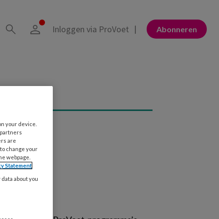
Inloggen via ProVoet
Abonneren
on your device.
 partners
ers are
 to change your
the webpage.
cy Statement
y data about you