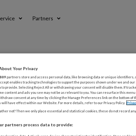
ervice
Partners
About Your Privacy
889
partners store and access personal data, like browsing data or unique identifiers, 
 Accept enables tracking technologies to support the purposes shown under we and our
 to provide. Selecting Reject All or withdrawing your consent will disable them. If track
me content and ads you see may not be as relevant to you. You can resurface this menu
ithdraw consent at any time by clicking the Manage Preferences link on the bottom of 
 will have effect within our Website. For more details, refer to our Privacy Policy.
Priva
ther not? Then we only place essential and statistical cookies, these do not record an
TUS 2024
NIEUWS
oet van binnen bekijken…?
r partners process data to provide: