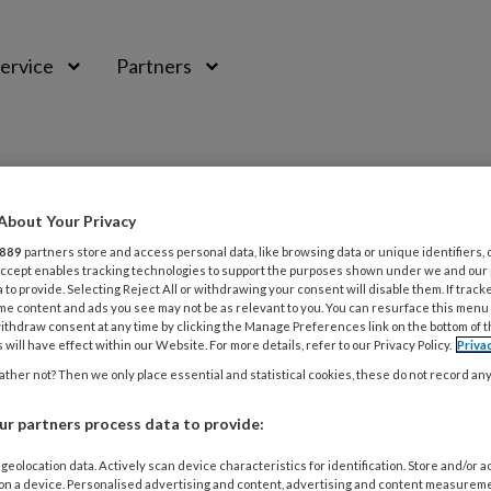
ervice
Partners
About Your Privacy
889
partners store and access personal data, like browsing data or unique identifiers, 
 Accept enables tracking technologies to support the purposes shown under we and our
 to provide. Selecting Reject All or withdrawing your consent will disable them. If track
me content and ads you see may not be as relevant to you. You can resurface this menu
ithdraw consent at any time by clicking the Manage Preferences link on the bottom of 
 will have effect within our Website. For more details, refer to our Privacy Policy.
Priva
ther not? Then we only place essential and statistical cookies, these do not record an
BER 2025
NIEUWS
r partners process data to provide:
teencorrectie? Stop met roken!
geolocation data. Actively scan device characteristics for identification. Store and/or 
 on a device. Personalised advertising and content, advertising and content measurem