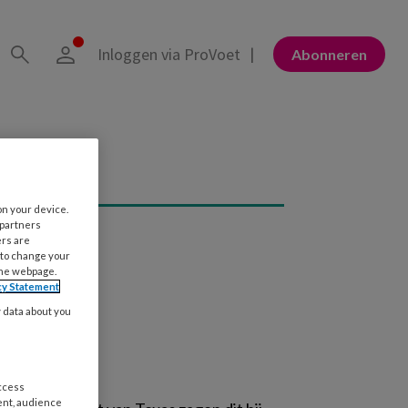
Inloggen via ProVoet
Abonneren
on your device.
 partners
ers are
 to change your
the webpage.
cy Statement
y data about you
access
ent, audience