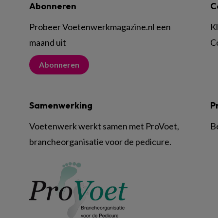
Abonneren
C
Probeer Voetenwerkmagazine.nl een
K
maand uit
C
Abonneren
Samenwerking
P
Voetenwerk werkt samen met ProVoet,
B
brancheorganisatie voor de pedicure.