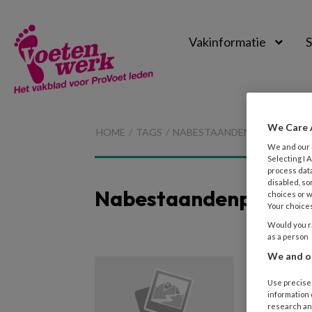
Vakinformatie
S
Voetenwerk
Magazine
We Care 
HOME
TAGS
NABESTAANDENPENSIOEN
We and our
Selecting I
process data
disabled, so
Nabestaandenpensio
choices or w
Your choices
Would you ra
as a person
We and ou
11 OKTOB
Zakeli
Use precise 
information
research an