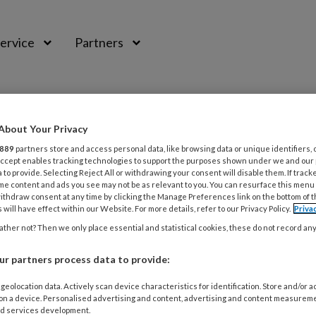
ervice
Partners
About Your Privacy
889
partners store and access personal data, like browsing data or unique identifiers, 
 Accept enables tracking technologies to support the purposes shown under we and our
 to provide. Selecting Reject All or withdrawing your consent will disable them. If track
me content and ads you see may not be as relevant to you. You can resurface this menu
en
ithdraw consent at any time by clicking the Manage Preferences link on the bottom of 
 will have effect within our Website. For more details, refer to our Privacy Policy.
Priva
ther not? Then we only place essential and statistical cookies, these do not record an
r partners process data to provide:
ER 2017
ONDERNEMEN
ONDERNEMEN
jk leed bij een scheiding
geolocation data. Actively scan device characteristics for identification. Store and/or 
 on a device. Personalised advertising and content, advertising and content measurem
d services development.