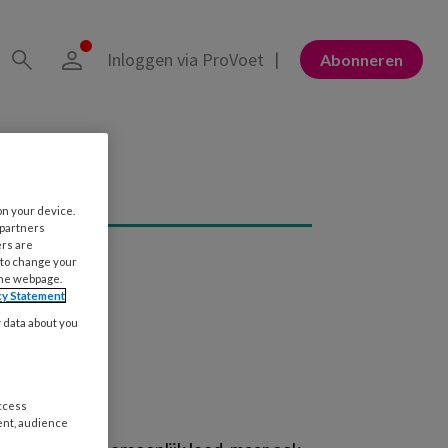
Inloggen via ProVoet
Abonneren
on your device.
 partners
ers are
 to change your
the webpage.
cy Statement
y data about you
access
ent, audience