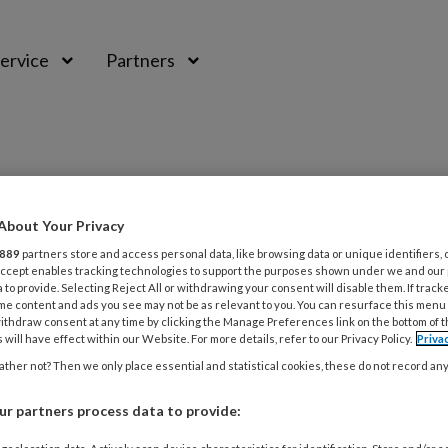
ervice
Partners
About Your Privacy
889
partners store and access personal data, like browsing data or unique identifiers, 
 Accept enables tracking technologies to support the purposes shown under we and our
 to provide. Selecting Reject All or withdrawing your consent will disable them. If track
me content and ads you see may not be as relevant to you. You can resurface this menu
ithdraw consent at any time by clicking the Manage Preferences link on the bottom of 
 will have effect within our Website. For more details, refer to our Privacy Policy.
Priva
ther not? Then we only place essential and statistical cookies, these do not record an
BER 2025
NIEUWS
MEDISCHE VOETZORG
ts Voetmodel’ moet ingewikkelde operat
r partners process data to provide: