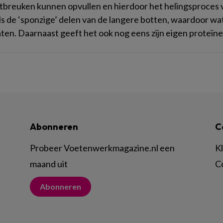
tbreuken kunnen opvullen en hierdoor het helingsproces ve
als de ‘sponzige’ delen van de langere botten, waardoor w
ten. Daarnaast geeft het ook nog eens zijn eigen proteïnes
Abonneren
C
Probeer Voetenwerkmagazine.nl een
K
maand uit
C
Abonneren