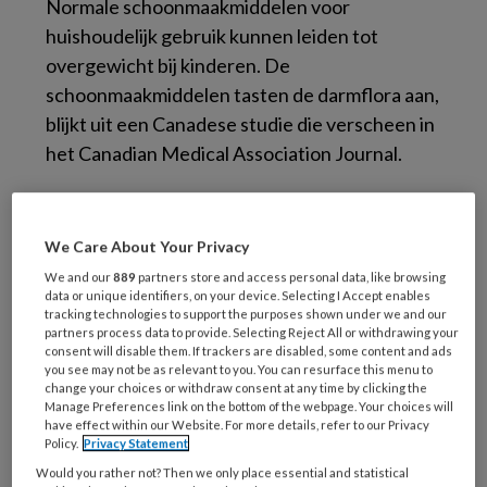
Normale schoonmaakmiddelen voor
huishoudelijk gebruik kunnen leiden tot
overgewicht bij kinderen. De
schoonmaakmiddelen tasten de darmflora aan,
blijkt uit een Canadese studie die verscheen in
het Canadian Medical Association Journal.
De onderzoekers analyseerden de darmflora
van 757 kinderen van 3 tot 4 maanden oud.
We Care About Your Privacy
Ook onderzochten zij het gewicht van de
We and our
889
partners store and access personal data, like browsing
kinderen op de leeftijd van 1 en 3 jaar. De
data or unique identifiers, on your device. Selecting I Accept enables
tracking technologies to support the purposes shown under we and our
eventuele blootstelling aan desinfecterende
partners process data to provide. Selecting Reject All or withdrawing your
middelen, detergenten en milieuvriendelijke
consent will disable them. If trackers are disabled, some content and ads
you see may not be as relevant to you. You can resurface this menu to
reinigingsproducten voor thuisgebruik werd
change your choices or withdraw consent at any time by clicking the
meegenomen in het onderzoek.
Manage Preferences link on the bottom of the webpage. Your choices will
have effect within our Website. For more details, refer to our Privacy
Policy.
Privacy Statement
Uit onderzoek naar de microben in de
Would you rather not? Then we only place essential and statistical