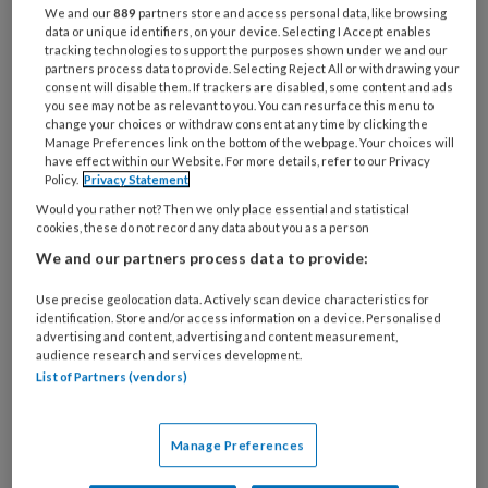
schimmel uitgesloten, ze denkt zelf aan een
We and our
889
partners store and access personal data, like browsing
data or unique identifiers, on your device. Selecting I Accept enables
melanoom. Dermatoloog Johan Toonstra geeft
tracking technologies to support the purposes shown under we and our
partners process data to provide. Selecting Reject All or withdrawing your
zijn visie.
consent will disable them. If trackers are disabled, some content and ads
you see may not be as relevant to you. You can resurface this menu to
Schimmel of melanoom?
Podopost
september
change your choices or withdraw consent at any time by clicking the
Manage Preferences link on the bottom of the webpage. Your choices will
2014; 7 (27)
(PDF)
have effect within our Website. For more details, refer to our Privacy
Policy.
Privacy Statement
Would you rather not? Then we only place essential and statistical
Reageer op dit artikel
Deel dit artikel
cookies, these do not record any data about you as a person
We and our partners process data to provide:
vraag antwoord toonstra schimmel melanoom
Use precise geolocation data. Actively scan device characteristics for
identification. Store and/or access information on a device. Personalised
teennagel nagel
advertising and content, advertising and content measurement,
audience research and services development.
List of Partners (vendors)
Webredactie
Manage Preferences