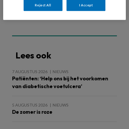
Reject All
I Accept
Lees ook
7 AUGUSTUS 2026
NIEUWS
Patiënten: ‘Help ons bij het voorkomen
van diabetische voetulcera’
5 AUGUSTUS 2026
NIEUWS
De zomer is roze