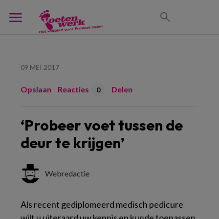
09 MEI 2017
Opslaan
Reacties
Delen
0
‘Probeer voet tussen de
deur te krijgen’
Webredactie
Als recent gediplomeerd medisch pedicure
wilt u uiteraard uw kennis en kunde toepassen