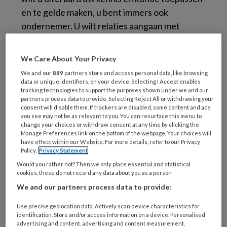
en te gelde maken, u bent immers ook
ondernemer. U wilt relaties aangaan met
andere zorgdisciplines, als potentiële
verwijzers. Hoe maakt u zich bekend bij
We Care About Your Privacy
gezondheidscentra, huisartsenpraktijken,
We and our
889
partners store and access personal data, like browsing
diabetesspreekuren en regionale
data or unique identifiers, on your device. Selecting I Accept enables
tracking technologies to support the purposes shown under we and our
zorggroepen? Het antwoord: zorg voor een
partners process data to provide. Selecting Reject All or withdrawing your
professionele presentatie.
consent will disable them. If trackers are disabled, some content and ads
you see may not be as relevant to you. You can resurface this menu to
change your choices or withdraw consent at any time by clicking the
‘Probeer voet tussen de deur te krijgen’
Manage Preferences link on the bottom of the webpage. Your choices will
have effect within our Website. For more details, refer to our Privacy
Podopost oktober 2016:29 (PDF)
Policy.
Privacy Statement
Would you rather not? Then we only place essential and statistical
cookies, these do not record any data about you as a person
Reageer op dit artikel
Deel dit artikel
We and our partners process data to provide:
Use precise geolocation data. Actively scan device characteristics for
netwerk
ondernemen
pr
presentatie
identification. Store and/or access information on a device. Personalised
advertising and content, advertising and content measurement,