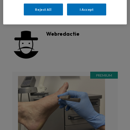
instrumenten meten risicovoeten
Reject All
I Accept
schoenmeter
stemvork
tip-therm
Webredactie