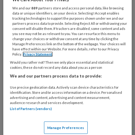
risicovoeten komen ze regelmatig van pas. Wat
We and our
889
partners store and access personal data, like browsing
data or unique identifiers, on your device. Selecting I Accept enables
hebt u nodig, welke variant kiest u en waar let u
tracking technologies to support the purposes shown under we and our
op? Een aantal medisch pedicures vertelt
partners process data to provide. Selecting Reject All or withdrawing your
consent will disable them. If trackers are disabled, some content and ads
welke onderzoeksinstrumenten bij hen wel of
you see may not be as relevant to you. You can resurface this menu to
juist niet favoriet zijn en waarom.
change your choices or withdraw consent at any time by clicking the
Manage Preferences link on the bottom of the webpage. Your choices will
have effect within our Website. For more details, refer to our Privacy
Meetinstrumenten.
Podopost
mei 2014; 27 (4)
Policy.
Privacy Statement
(PDF)
Would you rather not? Then we only place essential and statistical
cookies, these do not record any data about you as a person
We and our partners process data to provide:
Reageer op dit artikel
Deel dit artikel
Use precise geolocation data. Actively scan device characteristics for
identification. Store and/or access information on a device. Personalised
advertising and content, advertising and content measurement,
binnenmaatschoenmeter
doppler-apparaat
audience research and services development.
List of Partners (vendors)
huidthermometer
monofilament
praktijk en instrument ellen van kruining
Manage Preferences