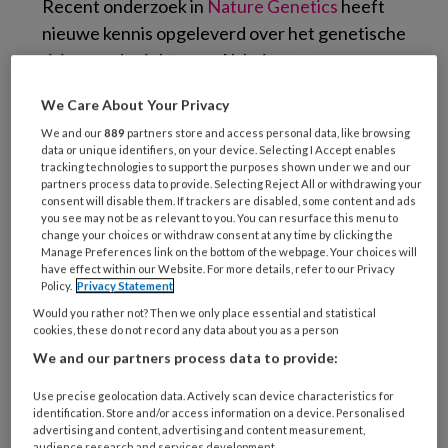
Recent onderzoek in
Nature Genetics
heeft
nieuwe kennis opgeleverd over het genetische
risico om de ziekte van Alzheimer te
ontwikkelen. Het risico op Alzheimer wordt
We Care About Your Privacy
voor een belangrijk deel bepaald door
We and our
889
partners store and access personal data, like browsing
microglia-cellen. Dat zijn cellen van het
data or unique identifiers, on your device. Selecting I Accept enables
afweersysteem in de hersenen.
tracking technologies to support the purposes shown under we and our
partners process data to provide. Selecting Reject All or withdrawing your
consent will disable them. If trackers are disabled, some content and ads
Het onderzoek ontdekte 29 plekken in het
you see may not be as relevant to you. You can resurface this menu to
change your choices or withdraw consent at any time by clicking the
DNA die bijdragen aan het risico op Alzheimer.
Manage Preferences link on the bottom of the webpage. Your choices will
9 van deze plekken waren nog nooit eerder
have effect within our Website. For more details, refer to our Privacy
Policy.
Privacy Statement
gevonden. Het onderzoek wijst erop dat zowel
Would you rather not? Then we only place essential and statistical
defecten in het immuunsysteem van het brein
cookies, these do not record any data about you as a person
als eiwitten (die een rol spelen bij de
We and our partners process data to provide:
vethuishouding) bijdragen aan het risico om
Use precise geolocation data. Actively scan device characteristics for
Alzheimer te ontwikkelen.
identification. Store and/or access information on a device. Personalised
advertising and content, advertising and content measurement,
audience research and services development.